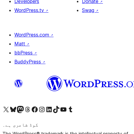
Developers
Donate
↗
WordPress.tv
↗
Swag
↗
WordPress.com
↗
Matt
↗
bbPress
↗
BuddyPress
↗
ہمارے ٹمبلر اکاؤنٹ پر جائیں
Visit our YouTube channel
ہمارے ٹک ٹاک اکاؤنٹ پر جائیں
Visit our LinkedIn account
Visit our Instagram account
Visit our Facebook page
ہمارے ٹھریڈز اکاؤنٹ پر جائیں
Visit our Mastodon account
ہمارے بلیواسکائی اکاؤنٹ پر جائیں
Visit our X (formerly Twitter) account
کوڈ شاعری ہے۔
The WordPress® trademark is the intellectual property of