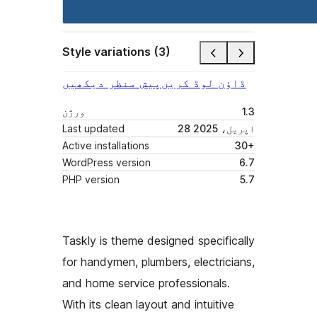
Style variations (3)
ڈاؤن لوڈ کریں
پیش منظر دیکھیں
1.3
ورژن
28 اپریل، 2025
Last updated
Active installations
30+
WordPress version
6.7
PHP version
5.7
Taskly is theme designed specifically
for handymen, plumbers, electricians,
and home service professionals.
With its clean layout and intuitive