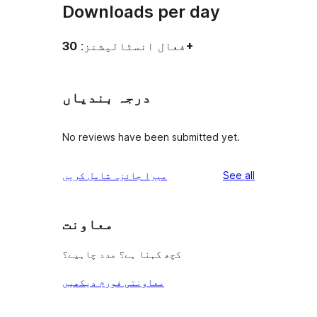
Downloads per day
30+
فعال انسٹالیشنز:
درجہ بندیاں
No reviews have been submitted yet.
reviews
See all
میرا جائزہ شامل کریں
معاونت
کچھ کہنا ہے؟ مدد چاہیے؟
معاونتی فورم دیکھیں