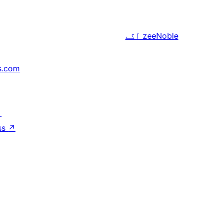
zeeNoble
آگے
s.com
↗
ss
↗