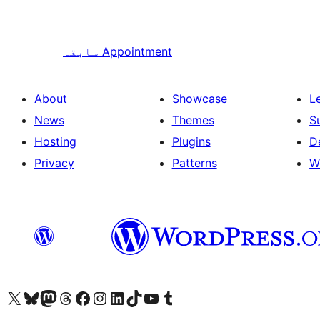
Appointment
سابقہ
About
Showcase
L
News
Themes
S
Hosting
Plugins
D
Privacy
Patterns
W
ہمارے ٹمبلر اکاؤنٹ پر جائیں
Visit our YouTube channel
ہمارے ٹک ٹاک اکاؤنٹ پر جائیں
Visit our LinkedIn account
Visit our Instagram account
Visit our Facebook page
ہمارے ٹھریڈز اکاؤنٹ پر جائیں
Visit our Mastodon account
ہمارے بلیواسکائی اکاؤنٹ پر جائیں
Visit our X (formerly Twitter) account