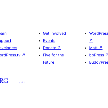
earn
Get Involved
WordPres
upport
Events
↗
evelopers
Donate
↗
Matt
↗
ordPress.tv
↗
Five for the
bbPress
Future
BuddyPre
اردو