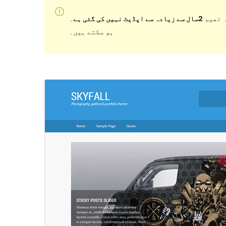
 تھیم
2سال سے زیادہ سے اپڈیٹ نہیں کی گئی ہے
۔ WordPress کے مزید حالیہ ورژن کے ساتھ استعمال کرنے پر اب برقرار یا معاونت نہیں کر سکتی اور مطابقت کے مسائل
ہو سکتے ہیں۔