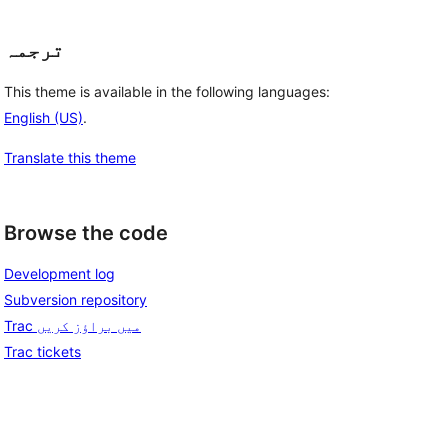
ترجمہ
This theme is available in the following languages:
English (US)
.
Translate this theme
Browse the code
Development log
Subversion repository
Trac میں براؤز کریں
Trac tickets