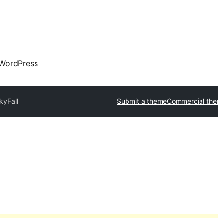
WordPress
kyFall
Submit a theme
Commercial th