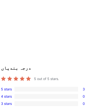
درجہ بندیاں
5
out of 5 stars.
5 stars
3
3
4 stars
0
5-
0
3 stars
0
star
4-
0