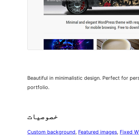
Beautiful in minimalistic design. Perfect for p
portfolio.
خصوصیات
Custom background
, 
Featured images
, 
Fixed W