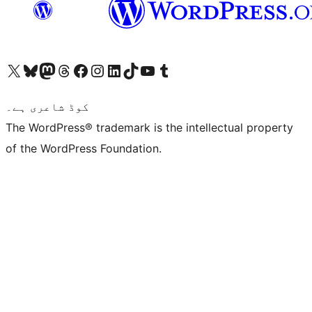
ہمارے ٹمبلر اکاؤنٹ پر جائیں
Visit our YouTube channel
ہمارے ٹک ٹاک اکاؤنٹ پر جائیں
Visit our LinkedIn account
Visit our Instagram account
Visit our Facebook page
ہمارے ٹھریڈز اکاؤنٹ پر جائیں
Visit our Mastodon account
ہمارے بلیواسکائی اکاؤنٹ پر جائیں
Visit our X (formerly Twitter) account
کوڈ شاعری ہے۔
The WordPress® trademark is the intellectual property
of the WordPress Foundation.