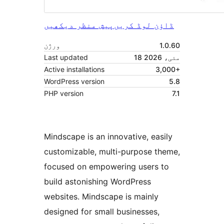
ڈاؤن لوڈ کریں
پیش منظر دیکھیں
1.0.60
ورژن
18 مئی، 2026
Last updated
Active installations
3,000+
WordPress version
5.8
PHP version
7.1
Mindscape is an innovative, easily
customizable, multi-purpose theme,
focused on empowering users to
build astonishing WordPress
websites. Mindscape is mainly
designed for small businesses,