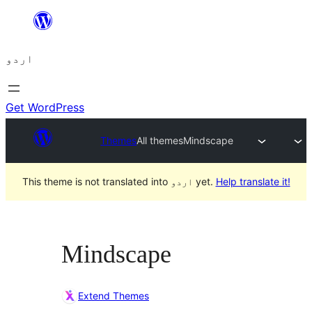
چھوڑیں
مواد
اردو
پر
جائیں
Get WordPress
Themes
All themes
Mindscape
Help translate it!
This theme is not translated into اردو yet.
Mindscape
Extend Themes