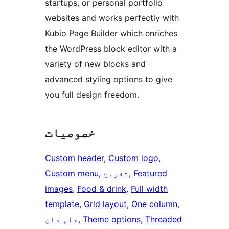
startups, or personal portfolio
websites and works perfectly with
Kubio Page Builder which enriches
the WordPress block editor with a
variety of new blocks and
advanced styling options to give
you full design freedom.
خصوصیات
Custom header
, 
Custom logo
, 
Featured
, 
تفریح
, 
Custom menu
images
, 
Food & drink
, 
Full width
template
, 
Grid layout
, 
One column
, 
Threaded
, 
Theme options
, 
قلم دان