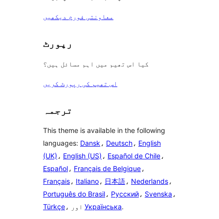
معاونتی فورم دیکھیں
رپورٹ
کیا اس تھیم میں اہم مسائل ہیں؟
اس تھیم کی رپورٹ کریں
ترجمہ
This theme is available in the following
languages:
Dansk
،
Deutsch
،
English
(UK)
،
English (US)
،
Español de Chile
،
Español
،
Français de Belgique
،
Français
،
Italiano
،
日本語
،
Nederlands
،
Português do Brasil
،
Русский
،
Svenska
،
.
Українська
، اور
Türkçe