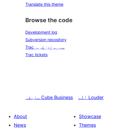
Translate this theme
Browse the code
Development log
Subversion repository
Trac میں براؤز کریں
Trac tickets
Louder
آگے
Cube Business
سابقہ
About
Showcase
News
Themes