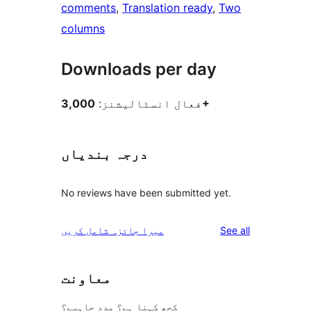
comments
, 
Translation ready
, 
Two
columns
Downloads per day
3,000+
فعال انسٹالیشنز:
درجہ بندیاں
No reviews have been submitted yet.
reviews
See all
میرا جائزہ شامل کریں
معاونت
کچھ کہنا ہے؟ مدد چاہیے؟