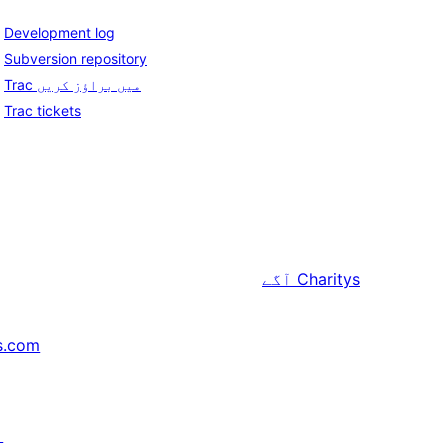
Development log
Subversion repository
Trac میں براؤز کریں
Trac tickets
Charitys
آگے
s.com
↗