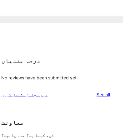
درجہ بندیاں
No reviews have been submitted yet.
reviews
See all
میرا جائزہ شامل کریں
معاونت
کچھ کہنا ہے؟ مدد چاہیے؟