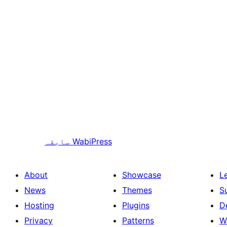
WabiPress
سابقہ
About
Showcase
L
News
Themes
S
Hosting
Plugins
D
Privacy
Patterns
W