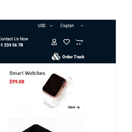
ڈاؤن لوڈ کریں
پیش منظر دیکھیں
1.3.102
ورژن
20 اکتوبر، 2025
Last updated
Active installations
100+
WordPress version
4.7
PHP version
5.6
Theme homepage