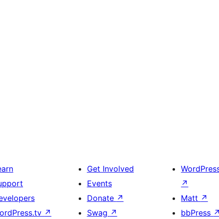
earn
Get Involved
WordPres
upport
Events
↗
evelopers
Donate
↗
Matt
↗
ordPress.tv
↗
Swag
↗
bbPress