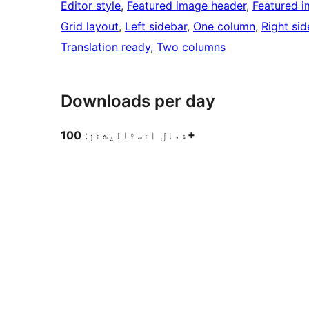
Editor style
, 
Featured image header
, 
Featured 
Grid layout
, 
Left sidebar
, 
One column
, 
Right sid
Translation ready
, 
Two columns
Downloads per day
100+
فعال انسٹالیشنز: