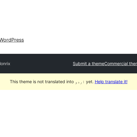
WordPress
onrix
Submit a theme
Commercial the
Help translate it!
This theme is not translated into اردو yet.