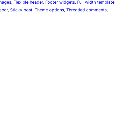
images
, 
Flexible header
, 
Footer widgets
, 
Full width template
ebar
, 
Sticky post
, 
Theme options
, 
Threaded comments
, 