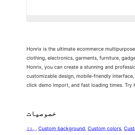
Honrix is the ultimate ecommerce multipurpose 
clothing, electronics, garments, furniture, gadg
Honrix, you can create a stunning and professiona
customizable design, mobile-friendly interface
click demo import, and fast loading times. Try H
خصوصیات
Cust
, 
Custom colors
, 
Custom background
, 
بلاگ