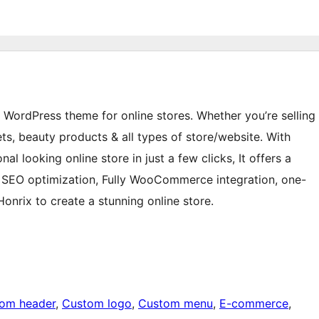
WordPress theme for online stores. Whether you’re selling
ets, beauty products & all types of store/website. With
l looking online store in just a few clicks, It offers a
, SEO optimization, Fully WooCommerce integration, one-
onrix to create a stunning online store.
om header
, 
Custom logo
, 
Custom menu
, 
E-commerce
, 