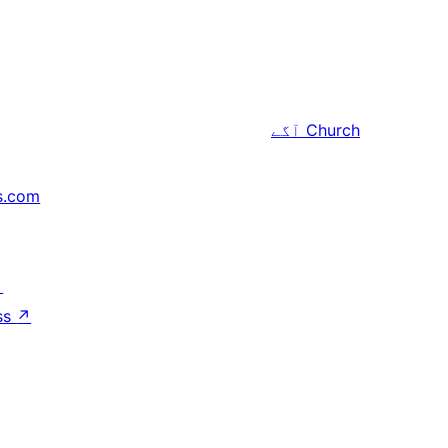
Church
آگے
s.com
↗
ss
↗