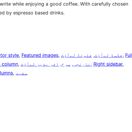
rite while enjoying a good coffee. With carefully chosen
ed by espresso based drinks.
Ful
, 
فکسڈ لے‌آؤٹ
, 
فلوئڈ لے‌آؤٹ
, 
Featured images
, 
tor style
, 
Right sidebar
, 
نارنجی
, 
سرخ
, 
اثر پذیر لےآؤٹ
, 
 column
سفید
, 
lumns