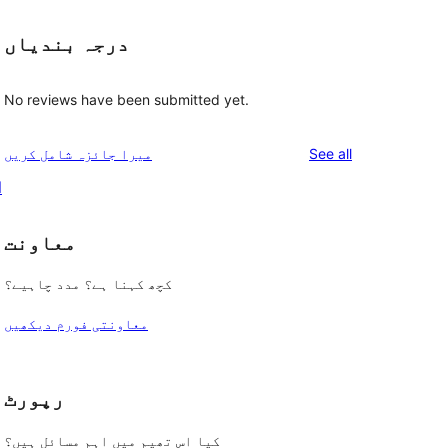
درجہ بندیاں
No reviews have been submitted yet.
reviews
See all
میرا جائزہ شامل کریں
l
معاونت
کچھ کہنا ہے؟ مدد چاہیے؟
معاونتی فورم دیکھیں
رپورٹ
کیا اس تھیم میں اہم مسائل ہیں؟