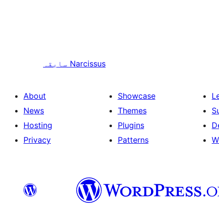
Narcissus
سابقہ
About
Showcase
L
News
Themes
S
Hosting
Plugins
D
Privacy
Patterns
W