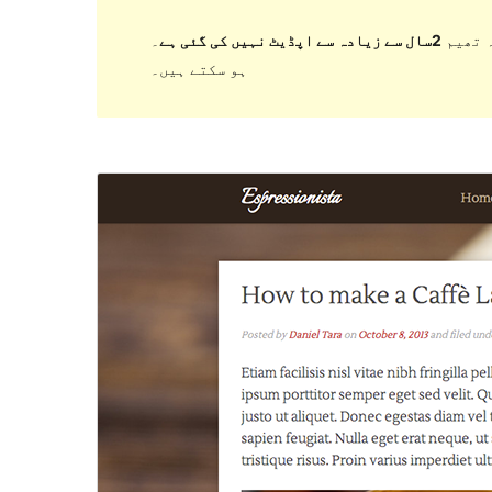
 تھیم
2سال سے زیادہ سے اپڈیٹ نہیں کی گئی ہے
۔ WordPress کے مزید حالیہ ورژن کے ساتھ استعمال کرنے پر اب برقرار یا معاونت نہیں کر سکتی اور مطابقت کے مسائل
ہو سکتے ہیں۔