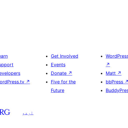
earn
Get Involved
WordPres
upport
Events
↗
evelopers
Donate
↗
Matt
↗
ordPress.tv
↗
Five for the
bbPress
Future
BuddyPre
اردو