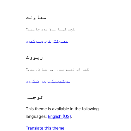
review
معاونت
کچھ کہنا ہے؟ مدد چاہیے؟
معاونتی فورم دیکھیں
رپورٹ
کیا اس تھیم میں اہم مسائل ہیں؟
اس تھیم کی رپورٹ کریں
ترجمہ
This theme is available in the following
languages:
English (US)
.
Translate this theme