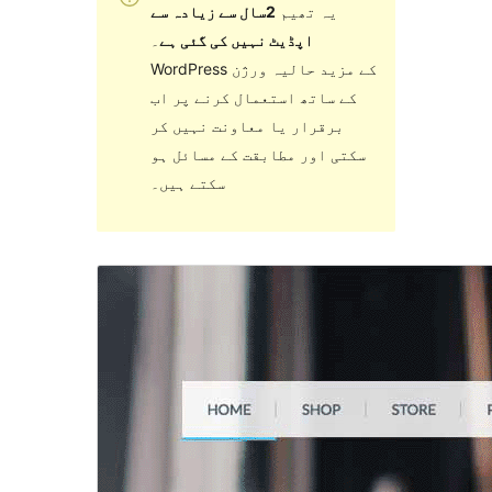
یہ تھیم
2سال سے زیادہ سے
اپڈیٹ نہیں کی گئی ہے
۔
WordPress کے مزید حالیہ ورژن
کے ساتھ استعمال کرنے پر اب
برقرار یا معاونت نہیں کر
سکتی اور مطابقت کے مسائل ہو
سکتے ہیں۔