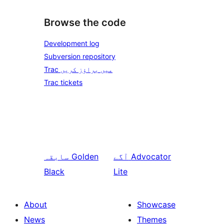
Browse the code
Development log
Subversion repository
Trac میں براؤز کریں
Trac tickets
Advocator
آگے
Golden
سابقہ
Black
Lite
About
Showcase
News
Themes