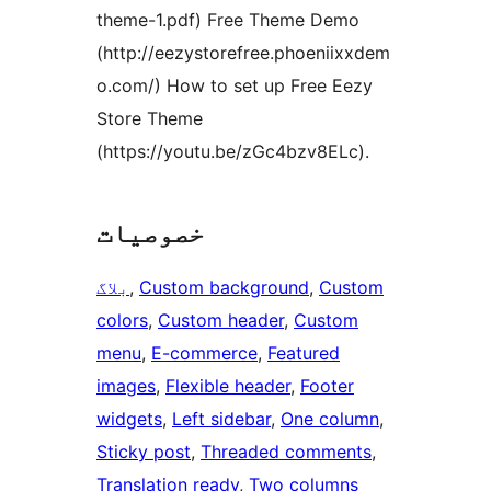
theme-1.pdf) Free Theme Demo
(http://eezystorefree.phoeniixxdem
o.com/) How to set up Free Eezy
Store Theme
(https://youtu.be/zGc4bzv8ELc).
خصوصیات
Custom
, 
Custom background
, 
بلاگ
colors
, 
Custom header
, 
Custom
menu
, 
E-commerce
, 
Featured
images
, 
Flexible header
, 
Footer
widgets
, 
Left sidebar
, 
One column
, 
Sticky post
, 
Threaded comments
, 
Translation ready
, 
Two columns