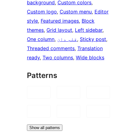
background
, 
Custom colors
, 
Custom logo
, 
Custom menu
, 
Editor
style
, 
Featured images
, 
Block
themes
, 
Grid layout
, 
Left sidebar
, 
, 
Sticky post
, 
قلم دان
, 
One column
Threaded comments
, 
Translation
ready
, 
Two columns
, 
Wide blocks
Patterns
Show all patterns