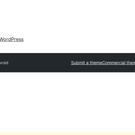
WordPress
Aroid
Submit a theme
Commercial the