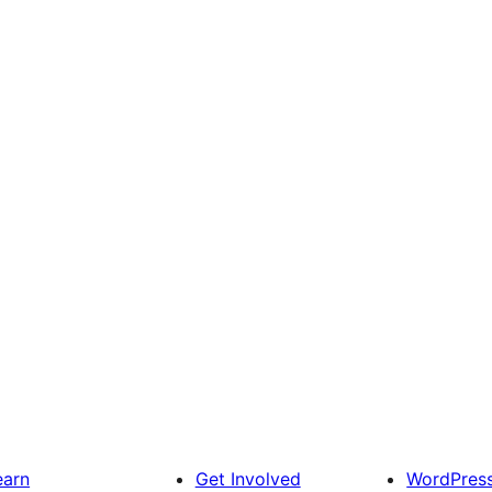
earn
Get Involved
WordPres