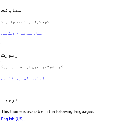
معاونت
کچھ کہنا ہے؟ مدد چاہیے؟
معاونتی فورم دیکھیں
رپورٹ
کیا اس تھیم میں اہم مسائل ہیں؟
اس تھیم کی رپورٹ کریں
ترجمہ
This theme is available in the following languages:
English (US)
.