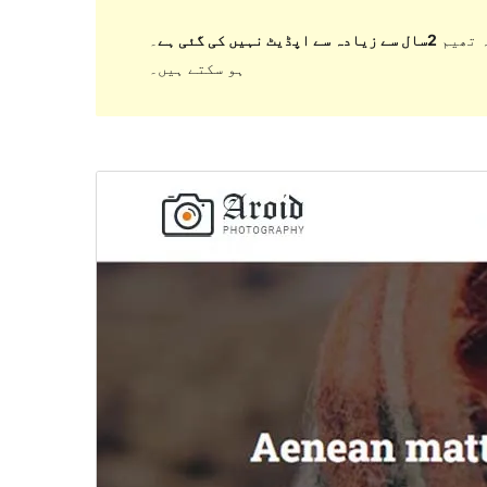
 تھیم
2سال سے زیادہ سے اپڈیٹ نہیں کی گئی ہے
۔ WordPress کے مزید حالیہ ورژن کے ساتھ استعمال کرنے پر اب برقرار یا معاونت نہیں کر سکتی اور مطابقت کے مسائل
ہو سکتے ہیں۔