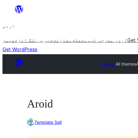
چھوڑیں
مواد
اردو
پر
جائیں
Get 
اردو مترجم ٹیم
متعلق
معاونت
خبریں
پلگ انز
تھیمز
Get WordPress
Themes
All themes
Aroid
Template Sell