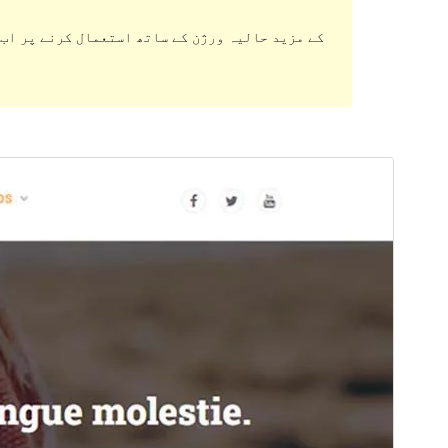
ڈاؤن لوڈ کریں
پیش منظر دیکھیں
1.0.1
ورژن
6 جنوری، 2022
Last updated
Active installations
10+
PHP version
5.2
Theme homepage