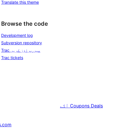
Translate this theme
Browse the code
Development log
Subversion repository
Trac میں براؤز کریں
Trac tickets
Coupons Deals
آگے
s.com