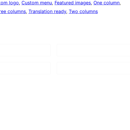
tom logo
, 
Custom menu
, 
Featured images
, 
One column
, 
ree columns
, 
Translation ready
, 
Two columns