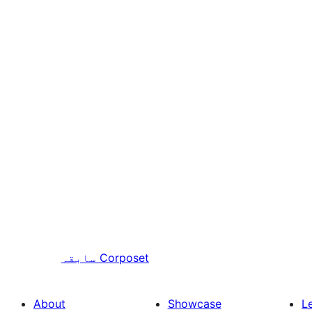
Corposet
سابقہ
About
Showcase
L