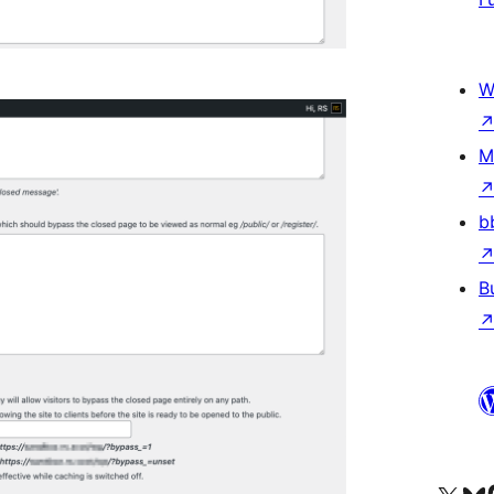
W
M
b
B