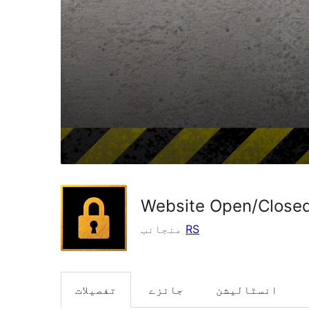
Website Open/Closed
RS
منجانب
انسٹالیشن
جائزے
تفصیلات