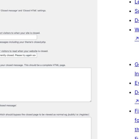
L
S
D
W
G
I
E
D
F
f
t
F