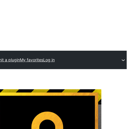
it a plugin
My favorites
Log in