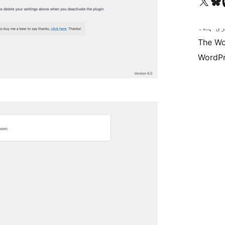
Vi
کاؤنٹ پر جائیں
Visit our X (formerly 
ی ہے۔
The Wo
WordPr