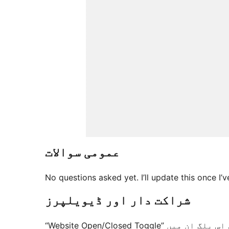
عمومی سوالات
No questions asked yet. I’ll update this once I
شراکت دار اور ڈیویلپرز
“Website Open/Closed Toggle” اوپن سورس سافٹ ویئر ہے۔ مندرجہ ذیل لوگوں نے اس پلگ ان میں