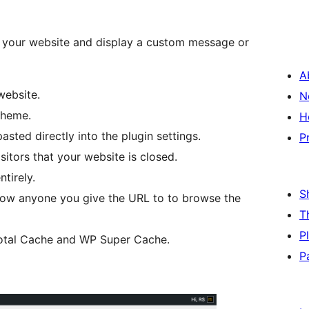
se your website and display a custom message or
A
website.
N
theme.
H
ted directly into the plugin settings.
P
itors that your website is closed.
tirely.
S
low anyone you give the URL to to browse the
T
P
Total Cache and WP Super Cache.
P