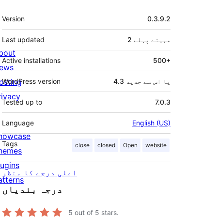
میٹا
Version
0.3.9.2
2 مہینے
پہلے
Last updated
bout
Active installations
500+
ews
4.3 یا اس سے جدید
WordPress version
osting
rivacy
Tested up to
7.0.3
Language
English (US)
howcase
Tags
close
closed
Open
website
hemes
lugins
اعلی درجے کا منظر
atterns
درجہ بندیاں
5
out of 5 stars.