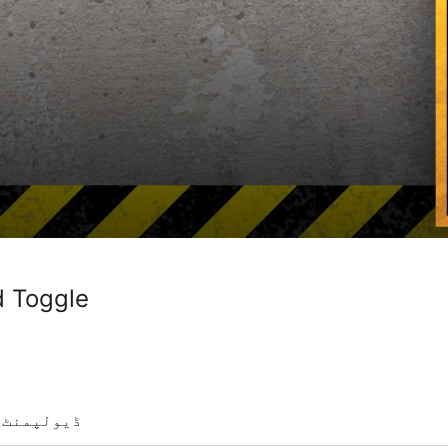
 Toggle
ڈیولپمنٹ