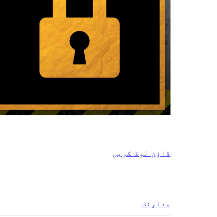
ڈاؤن لوڈ کریں
معاونت