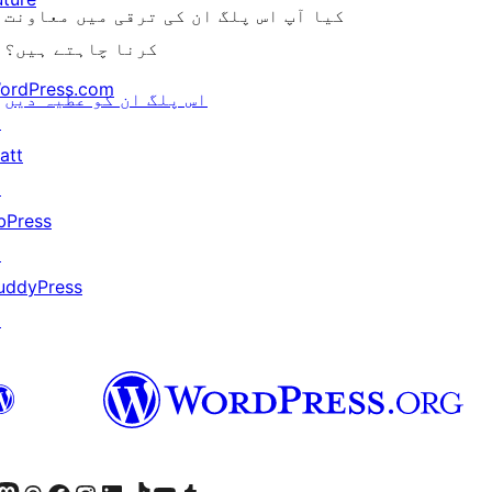
کیا آپ اس پلگ ان کی ترقی میں معاونت
کرنا چاہتے ہیں؟
ordPress.com
اس پلگ ان کو عطیہ دیں
↗
att
↗
bPress
↗
uddyPress
↗