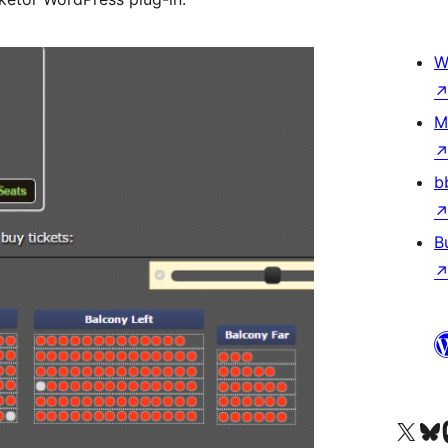
W
M
b
B
Vi
کاؤنٹ پر جائیں
Visit our X (formerly 