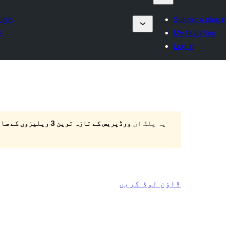
ugin
Submit a plugin
s
My favorites
Log in
یہ پلگ ان
ورڈپریس کے تازہ ترین 3 ریلیزوں کے ساتھ ٹیسٹ نہیں کیا گیا ہے
ڈاؤن لوڈ کریں