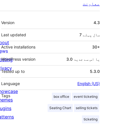
معاونت
میٹا
Version
4.3
7 سال
پہلے
Last updated
bout
Active installations
30+
ews
3.0 یا اس سے جدید
WordPress version
osting
rivacy
Tested up to
5.3.0
Language
English (US)
howcase
Tags
box office
event ticketing
hemes
lugins
Seating Chart
selling tickets
atterns
ticketing