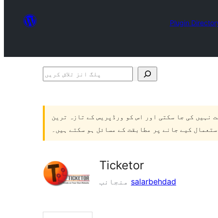
Plugin Director
پلگ
انز
تلاش
ت نہیں کی جا سکتی اور اس کو ورڈپریس کے تازہ ترین
کریں
ستعمال کیے جانے پر مطابقت کے مسائل ہو سکتے ہیں۔
Ticketor
salarbehdad
منجانب