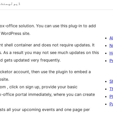
ڈیولپمنٹ
box-office solution. You can use this plug-in to add
 WordPress site.
A
ght shell container and does not require updates. It
N
s. As a result you may not see much updates on this
H
nd gets updated very frequently.
P
Ticketor account, then use the plugin to embed a
site.
S
om , click on sign up, provide your basic
T
ox-office portal immediately, where you can create
P
P
 lists all your upcoming events and one page per