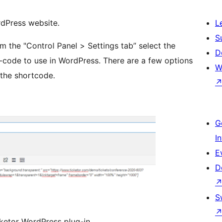
dPress website.
L
S
 the "Control Panel > Settings tab” select the
D
-code to use in WordPress. There are a few options
W
 the shortcode.
G
I
E
D
S
ketor WordPress plug-in.