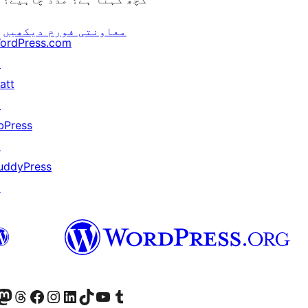
معاونتی فورم دیکھیں
ordPress.com
↗
att
↗
bPress
↗
uddyPress
↗
ہمارے ٹمبلر اکاؤنٹ پر جائیں
Visit our YouTube channel
ہمارے ٹک ٹاک اکاؤنٹ پر جائیں
Visit our LinkedIn account
Visit our Instagram account
Visit our Facebook page
ہمارے ٹھریڈز اکاؤنٹ پر جائیں
sit our Mastodon account
ہمارے بلیواسکائی ا
Twitter) account