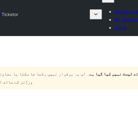
Submit a pl
y
Ticketor
My favorite
Log in
۔ اب یہ برقرار نہیں رکھا جا سکتا یا معاون
ورژنز کے ساتھ ا