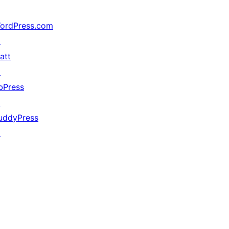
ordPress.com
↗
att
↗
bPress
↗
uddyPress
↗