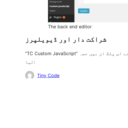
The back end editor
شراکت دار اور ڈیویلپرز
“TC Custom JavaScript” اوپن سورس سافٹ ویئر ہے۔ مندرجہ ذیل لوگوں نے اس پلگ ان میں حصہ
لیا:
شراکت
Tiny Code
دار