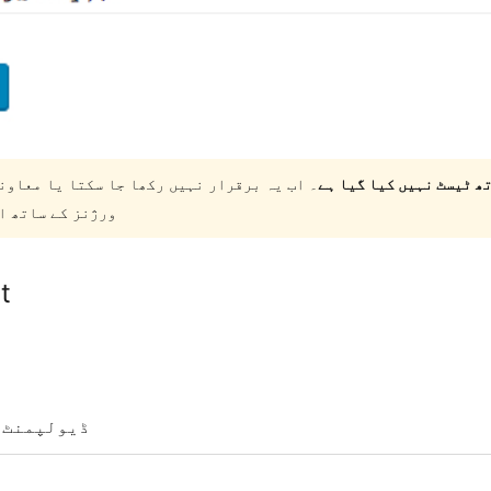
۔ اب یہ برقرار نہیں رکھا جا سکتا یا معاون
ورژنز کے ساتھ ا
t
ڈیولپمنٹ