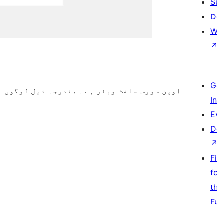
S
D
W
G
I
E
D
F
f
t
F