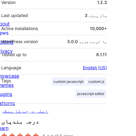
Version
1.2.3
3 سال
پہلے
Last updated
bout
Active installations
10,000+
ews
3.0.0 یا اس سے جدید
WordPress version
osting
rivacy
Tested up to
6.1.11
Language
English (US)
howcase
Tags
custom javascript
custom js
hemes
lugins
javascript editor
atterns
اعلی درجے کا منظر
درجہ بندیاں
earn
5
out of 5 stars.