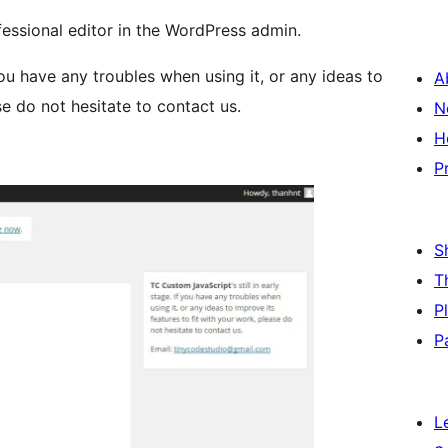
essional editor in the WordPress admin.
f you have any troubles when using it, or any ideas to
A
se do not hesitate to contact us.
N
H
P
S
T
P
P
L