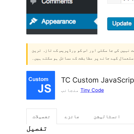
ت نہیں کی جا سکتی اور اس کو ورڈپریس کے تازہ ترین
ستعمال کیے جانے پر مطابقت کے مسائل ہو سکتے ہیں۔
TC Custom JavaScrip
Tiny Code
منجانب
انسٹالیشن
جائزے
تفصیلات
تفصیل