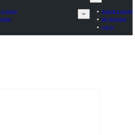
 a plugin
Submit a plugin
orites
My favorites
Log in