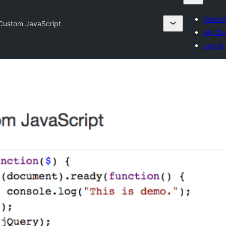
Submit
Custom JavaScript
My fav
Log in