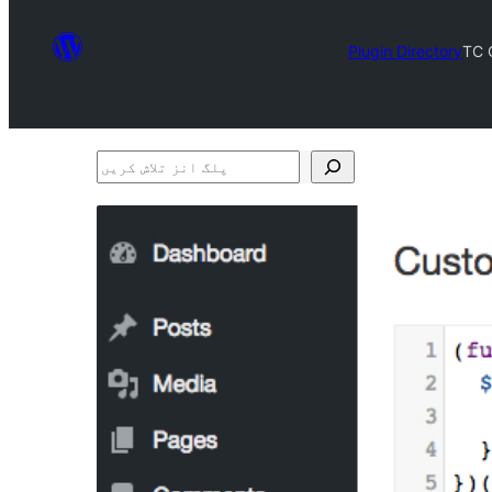
Plugin Directory
TC 
پلگ
انز
تلاش
کریں