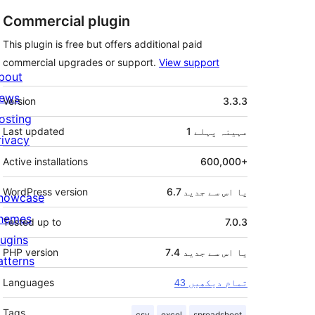
Commercial plugin
This plugin is free but offers additional paid
commercial upgrades or support.
View support
bout
میٹا
ews
Version
3.3.3
osting
1 مہینہ
پہلے
Last updated
rivacy
Active installations
600,000+
6.7 یا اس سے جدید
WordPress version
howcase
hemes
Tested up to
7.0.3
lugins
7.4 یا اس سے جدید
PHP version
atterns
Languages
43 تمام دیکھیں
Tags
csv
excel
spreadsheet