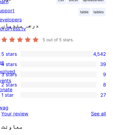
earn
upport
table
tables
evelopers
درجہ بندیاں
ordPress.tv
↗
5
out of 5 stars.
5 stars
4,542
4,542
et
4 stars
39
5-
39
nvolved
3 stars
9
star
4-
9
vents
2 stars
8
reviews
star
3-
8
onate
1 star
27
reviews
star
2-
↗
27
reviews
star
wag
1-
reviews
Your review
See all
reviews
↗
star
معاونت
reviews