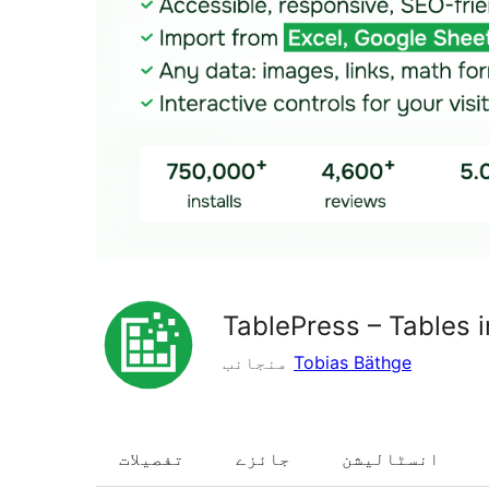
TablePress – Tables
Tobias Bäthge
منجانب
انسٹالیشن
جائزے
تفصیلات