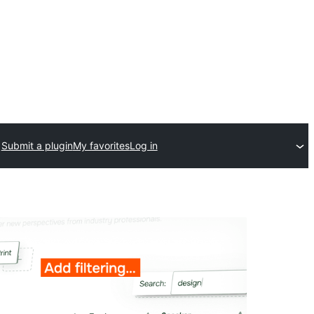
Submit a plugin
My favorites
Log in