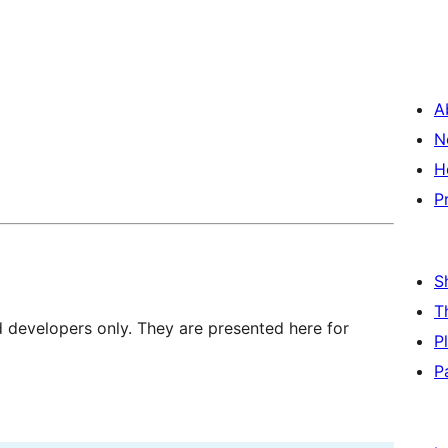
A
N
H
P
S
T
d developers only. They are presented here for
P
P