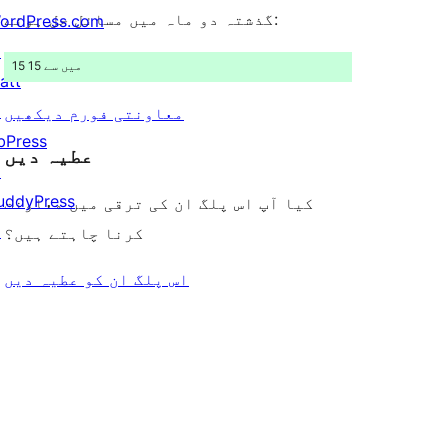
گذشتہ دو ماہ میں مسائل حل ہوئے:
ordPress.com
↗
15 میں سے 15
att
↗
معاونتی فورم دیکھیں
bPress
عطیہ دیں
↗
uddyPress
کیا آپ اس پلگ ان کی ترقی میں معاونت
↗
کرنا چاہتے ہیں؟
اس پلگ ان کو عطیہ دیں