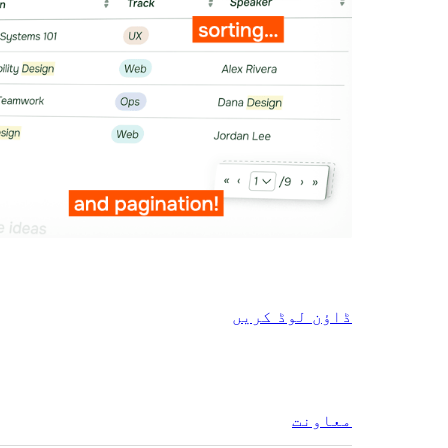
ڈاؤن لوڈ کریں
معاونت