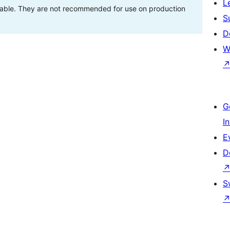
L
stable. They are not recommended for use on production
S
D
W
G
I
E
D
S