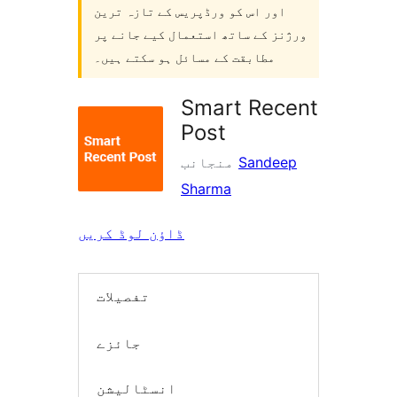
اور اس کو ورڈپریس کے تازہ ترین
ورژنز کے ساتھ استعمال کیے جانے پر
مطابقت کے مسائل ہو سکتے ہیں۔
Smart Recent
Post
Sandeep
منجانب
Sharma
ڈاؤن لوڈ کریں
تفصیلات
جائزے
انسٹالیشن