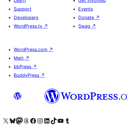
Learn
Get Involved
Support
Events
Developers
Donate
↗
WordPress.tv
↗
Swag
↗
WordPress.com
↗
Matt
↗
bbPress
↗
BuddyPress
↗
ہمارے ٹمبلر اکاؤنٹ پر جائیں
Visit our YouTube channel
ہمارے ٹک ٹاک اکاؤنٹ پر جائیں
Visit our LinkedIn account
Visit our Instagram account
Visit our Facebook page
ہمارے ٹھریڈز اکاؤنٹ پر جائیں
Visit our Mastodon account
ہمارے بلیواسکائی اکاؤنٹ پر جائیں
Visit our X (formerly Twitter) account