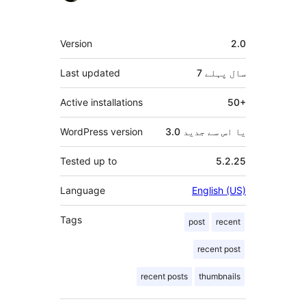
میٹا
Version
2.0
7 سال
پہلے
Last updated
Active installations
50+
3.0 یا اس سے جدید
WordPress version
Tested up to
5.2.25
Language
English (US)
Tags
post
recent
recent post
recent posts
thumbnails