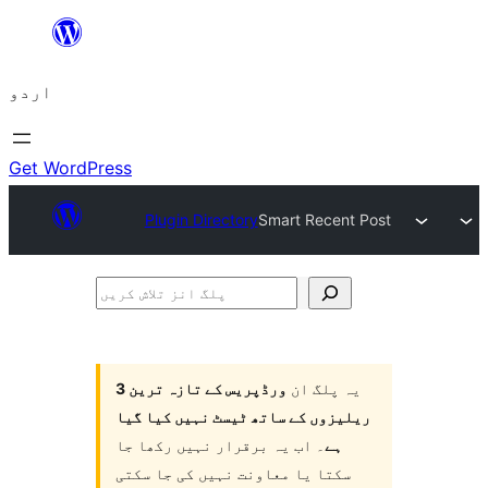
چھوڑیں
مواد
اردو
پر
جائیں
Get WordPress
Plugin Directory
Smart Recent Post
پلگ
انز
تلاش
یہ پلگ ان
ورڈپریس کے تازہ ترین 3
کریں
ریلیزوں کے ساتھ ٹیسٹ نہیں کیا گیا
ہے
۔ اب یہ برقرار نہیں رکھا جا
سکتا یا معاونت نہیں کی جا سکتی