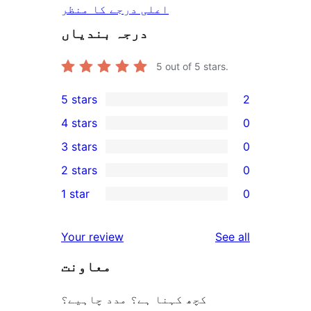
اعلی درجے کا منظر
درجہ بندیاں
5
out of 5 stars.
5 stars
2
2
4 stars
0
5-
0
3 stars
0
star
4-
0
2 stars
0
reviews
star
3-
0
1 star
0
reviews
star
2-
0
reviews
star
1-
reviews
Your review
See all
reviews
star
معاونت
reviews
کچھ کہنا ہے؟ مدد چاہیے؟