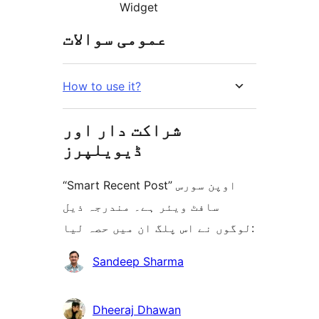
Widget
عمومی سوالات
How to use it?
شراکت دار اور
ڈیویلپرز
“Smart Recent Post” اوپن سورس
سافٹ ویئر ہے۔ مندرجہ ذیل
لوگوں نے اس پلگ ان میں حصہ لیا:
شراکت
Sandeep Sharma
دار
Dheeraj Dhawan