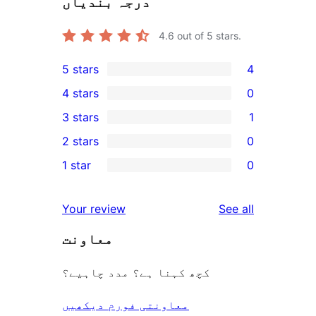
درجہ بندیاں
4.6
out of 5 stars.
5 stars
4
4
4 stars
0
5-
0
3 stars
1
star
4-
1
2 stars
0
reviews
star
3-
0
1 star
0
reviews
star
2-
0
review
star
1-
reviews
Your review
See all
reviews
star
معاونت
reviews
کچھ کہنا ہے؟ مدد چاہیے؟
معاونتی فورم دیکھیں