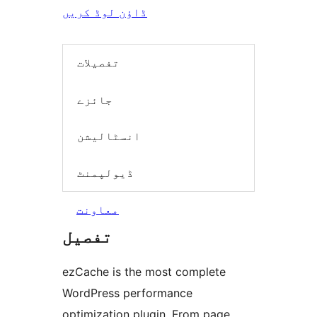
ڈاؤن لوڈ کریں
تفصیلات
جائزے
انسٹالیشن
ڈیولپمنٹ
معاونت
تفصیل
ezCache is the most complete
WordPress performance
optimization plugin. From page