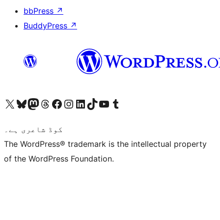
bbPress
↗
BuddyPress
↗
ہمارے ٹمبلر اکاؤنٹ پر جائیں
Visit our YouTube channel
ہمارے ٹک ٹاک اکاؤنٹ پر جائیں
Visit our LinkedIn account
Visit our Instagram account
Visit our Facebook page
ہمارے ٹھریڈز اکاؤنٹ پر جائیں
Visit our Mastodon account
ہمارے بلیواسکائی اکاؤنٹ پر جائیں
Visit our X (formerly Twitter) account
کوڈ شاعری ہے۔
The WordPress® trademark is the intellectual property
of the WordPress Foundation.