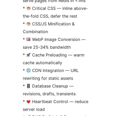
serve pages from Redis in <1ms
*
Critical CSS — inline above-
the-fold CSS, defer the rest
*
CSS/JS Minification &
Combination
*
WebP Image Conversion —
save 25-34% bandwidth
*
Cache Preloading — warm
cache automatically
*
CDN Integration — URL
rewriting for static assets
*
Database Cleanup —
revisions, drafts, transients
*
Heartbeat Control — reduce
server load