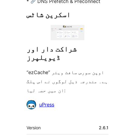
*
DNS Prefetch & Preconnect
اسکرین شاٹس
شراکت دار اور
ڈیویلپرز
“ezCache” اوپن سورس سافٹ ویئر
ہے۔ مندرجہ ذیل لوگوں نے اس پلگ
ان میں حصہ لیا:
شراکت
uPress
دار
میٹا
Version
2.6.1