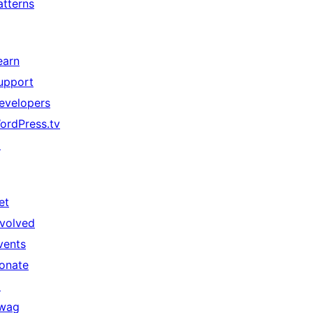
atterns
earn
upport
evelopers
ordPress.tv
↗
et
nvolved
vents
onate
↗
wag