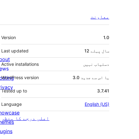
معاونت
میٹا
Version
1.0
12 سال
پہلے
Last updated
bout
دستیاب نہیں
Active installations
ews
3.0 یا اس سے جدید
WordPress version
osting
rivacy
Tested up to
3.7.41
Language
English (US)
howcase
اعلی درجے کا منظر
hemes
lugins