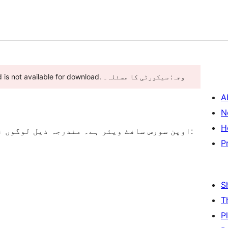
This plugin has been closed as of دسمبر 4, 2025 and is not available for download. وجہ: سیکورٹی کا مسئلہ۔
A
N
H
“Extra Post Images” اوپن سورس سافٹ ویئر ہے۔ مندرجہ ذیل لوگوں نے اس پلگ ان میں حصہ لیا:
P
S
T
P