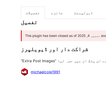
ڈیولپمنٹ
جائزے
تفصیلات
تفصیل
شراکت دار اور ڈیویلپرز
شراکت
michaelcole1991
دار