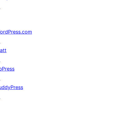
↗
ordPress.com
↗
att
↗
bPress
↗
uddyPress
↗