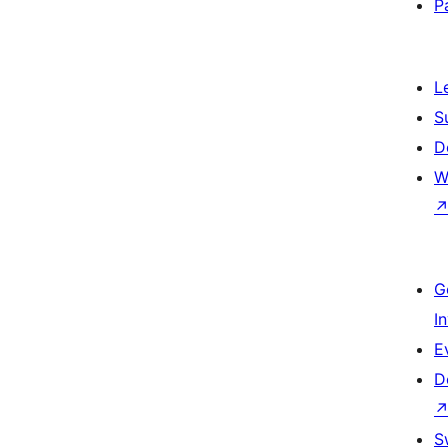
P
L
S
D
W
G
I
E
D
S