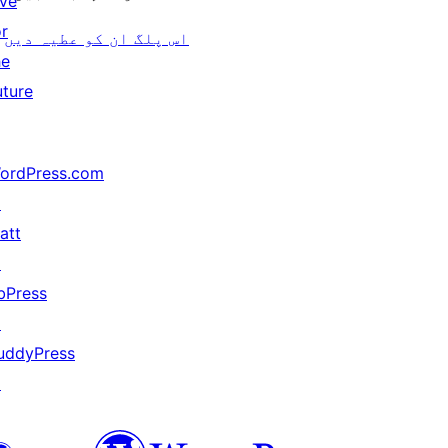
ive
or
اس پلگ ان کو عطیہ دیں
he
uture
ordPress.com
↗
att
↗
bPress
↗
uddyPress
↗