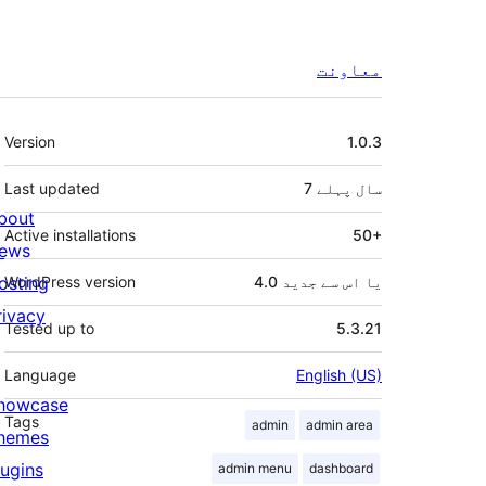
معاونت
میٹا
Version
1.0.3
7 سال
پہلے
Last updated
bout
Active installations
50+
ews
4.0 یا اس سے جدید
WordPress version
osting
rivacy
Tested up to
5.3.21
Language
English (US)
howcase
Tags
admin
admin area
hemes
lugins
admin menu
dashboard