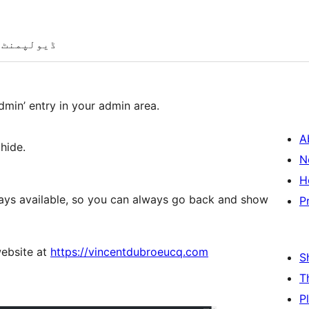
ڈیولپمنٹ
Admin’ entry in your admin area.
A
hide.
N
H
ways available, so you can always go back and show
P
website at
https://vincentdubroeucq.com
S
T
P