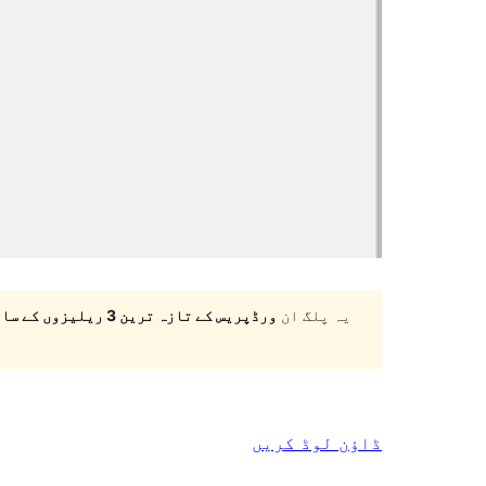
یہ پلگ ان
ورڈپریس کے تازہ ترین 3 ریلیزوں کے ساتھ ٹیسٹ نہیں کیا گیا ہے
ڈاؤن لوڈ کریں