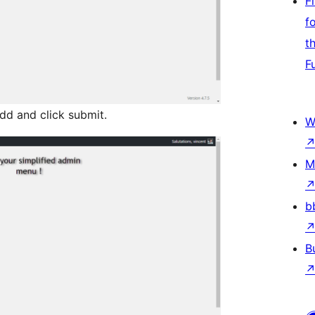
F
f
t
F
d and click submit.
W
M
b
B