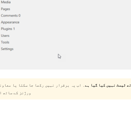
۔ اب یہ برقرار نہیں رکھا جا سکتا یا معاون
ورژنز کے ساتھ ا