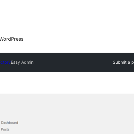
WordPress
ectory
Easy Admin
Submit a p