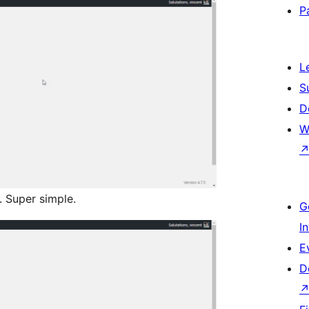
P
L
S
D
W
. Super simple.
G
I
E
D