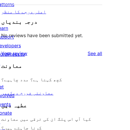
atterns
اعلی درجے کا منظر
درجہ بندیاں
earn
No reviews have been submitted yet.
upport
evelopers
reviews
Your review
See all
ordPress.tv
↗
معاونت
کچھ کہنا ہے؟ مدد چاہیے؟
et
معاونتی فورم دیکھیں
nvolved
vents
عطیہ دیں
onate
کیا آپ اس پلگ ان کی ترقی میں معاونت
↗
کرنا چاہتے ہیں؟