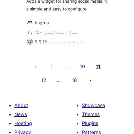
Adds a widget for sharing social media in
a simple and easy to configure.
bugtoo
10+ فعال انسٹالیشنز
5.5.19 کے ساتھ ٹیسٹ شدہ
Posts
pagination
1
10
11
…
12
18
…
About
Showcase
News
Themes
Hosting
Plugins
Privacy
Patterns