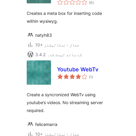
مجموعی
(0
)
درجہ
بندی
Creates a meta box for inserting code
within wysiwyg.
natyh83
10+ فعال انسٹالیشنز
3.4.2 کے ساتھ ٹیسٹ شدہ
Youtube WebTv
مجموعی
(1
)
درجہ
بندی
Create a syncronized WebTv using
youtube’s videos. No streaming server
required.
felicemarra
10+ فعال انسٹالیشنز