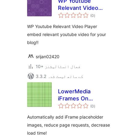
WP Youtube
Relevant Video
مجموعی
Player
(0
)
درجہ
بندی
WP Youtube Relevant Video Player
embed relevant youtube video for your
blog!!
srijan02420
10+ فعال انسٹالیشنز
3.3.2 کے ساتھ ٹیسٹ شدہ
LowerMedia
iFrames On
مجموعی
Demand
(0
)
درجہ
بندی
Automatically add iFrame placeholder
images, reduce page requests, decrease
load time!