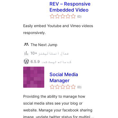
REV – Responsive
Embedded Video
مجموعی
(0
)
درجہ
بندی
Easily embed Youtube and Vimeo videos
responsively.
The Next Jump
10+ فعال انسٹالیشنز
6.5.9 کے ساتھ ٹیسٹ شدہ
Social Media
Manager
مجموعی
(0
)
درجہ
بندی
Providing the ability to manage how
social media sites see your blog or
website. Manage your facebook sharing
image, update twitter status for multipl …