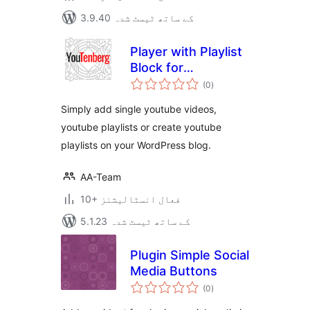
3.9.40 کے ساتھ ٹیسٹ شدہ
Player with Playlist
Block for
مجموعی
WordPress Editor
(0
)
درجہ
بندی
Simply add single youtube videos,
youtube playlists or create youtube
playlists on your WordPress blog.
AA-Team
10+ فعال انسٹالیشنز
5.1.23 کے ساتھ ٹیسٹ شدہ
Plugin Simple Social
Media Buttons
مجموعی
(0
)
درجہ
بندی