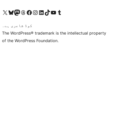
ہمارے ٹمبلر اکاؤنٹ پر جائیں
Visit our YouTube channel
ہمارے ٹک ٹاک اکاؤنٹ پر جائیں
Visit our LinkedIn account
Visit our Instagram account
Visit our Facebook page
ہمارے ٹھریڈز اکاؤنٹ پر جائیں
Visit our Mastodon account
ہمارے بلیواسکائی اکاؤنٹ پر جائیں
Visit our X (formerly Twitter) account
کوڈ شاعری ہے۔
The WordPress® trademark is the intellectual property
of the WordPress Foundation.