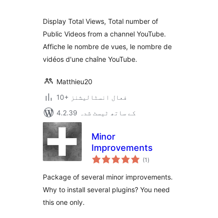
بندی
Display Total Views, Total number of
Public Videos from a channel YouTube.
Affiche le nombre de vues, le nombre de
vidéos d'une chaîne YouTube.
Matthieu20
10+ فعال انسٹالیشنز
4.2.39 کے ساتھ ٹیسٹ شدہ
Minor
Improvements
مجموعی
(1
)
درجہ
بندی
Package of several minor improvements.
Why to install several plugins? You need
this one only.