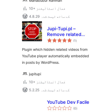
Mahabubur Rahman
10+ فعال انسٹالیشنز
4.8.29 کے ساتھ ٹیسٹ شدہ
Jupi-Tupi.pl –
Remove related
مجموعی
videos in iframe
(1
)
درجہ
بندی
YouTube
Plugin which hidden related videos from
YouTube player automatically embedded
in posts by WordPress.
jupitupi
10+ فعال انسٹالیشنز
5.2.25 کے ساتھ ٹیسٹ شدہ
YouTube Dev Facile
مجموعی
(0
)
درجہ