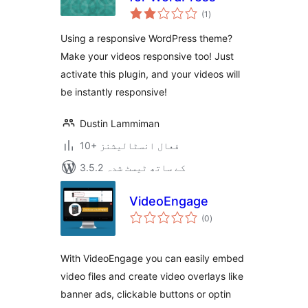
مجموعی
(1
)
درجہ
بندی
Using a responsive WordPress theme?
Make your videos responsive too! Just
activate this plugin, and your videos will
be instantly responsive!
Dustin Lammiman
10+ فعال انسٹالیشنز
3.5.2 کے ساتھ ٹیسٹ شدہ
VideoEngage
مجموعی
(0
)
درجہ
بندی
With VideoEngage you can easily embed
video files and create video overlays like
banner ads, clickable buttons or optin