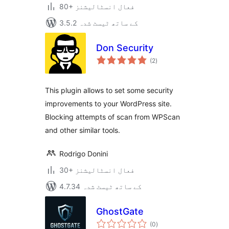
80+ فعال انسٹالیشنز
3.5.2 کے ساتھ ٹیسٹ شدہ
Don Security
مجموعی
(2
)
درجہ
بندی
This plugin allows to set some security
improvements to your WordPress site.
Blocking attempts of scan from WPScan
and other similar tools.
Rodrigo Donini
30+ فعال انسٹالیشنز
4.7.34 کے ساتھ ٹیسٹ شدہ
GhostGate
مجموعی
(0
)
درجہ