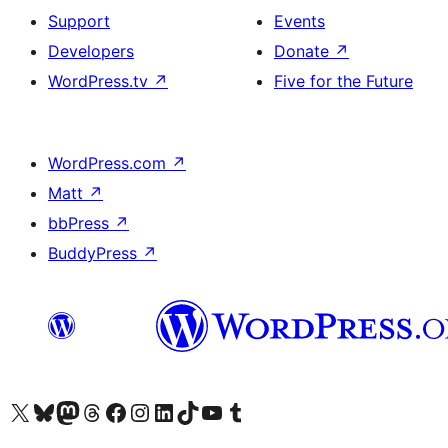
Support
Events
Developers
Donate
↗
WordPress.tv
↗
Five for the Future
WordPress.com
↗
Matt
↗
bbPress
↗
BuddyPress
↗
ہمارے ٹمبلر اکاؤنٹ پر جائیں
Visit our YouTube channel
ہمارے ٹک ٹاک اکاؤنٹ پر جائیں
Visit our LinkedIn account
Visit our Instagram account
Visit our Facebook page
ہمارے ٹھریڈز اکاؤنٹ پر جائیں
Visit our Mastodon account
ہمارے بلیواسکائی اکاؤنٹ پر جائیں
Visit our X (formerly Twitter) account