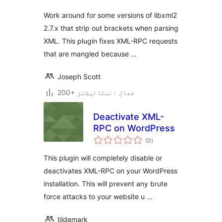
Work around for some versions of libxml2
2.7.x that strip out brackets when parsing
XML. This plugin fixes XML-RPC requests
that are mangled because …
Joseph Scott
200+ فعال انسٹالیشنز
Deactivate XML-
RPC on WordPress
مجموعی
(0
)
درجہ
بندی
This plugin will completely disable or
deactivates XML-RPC on your WordPress
installation. This will prevent any brute
force attacks to your website u …
tildemark