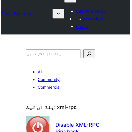
Submit a plugin
Plugin Directory
My favorites
Log in
تلاش
All
Community
Commercial
xml-rpc
پلگ ان ٹیگ:
Disable XML-RPC
Pingback