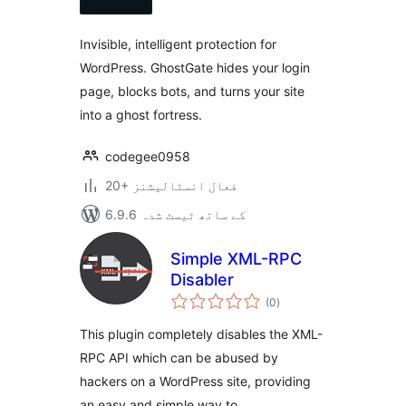
بندی
Invisible, intelligent protection for
WordPress. GhostGate hides your login
page, blocks bots, and turns your site
into a ghost fortress.
codegee0958
20+ فعال انسٹالیشنز
6.9.6 کے ساتھ ٹیسٹ شدہ
Simple XML-RPC
Disabler
مجموعی
(0
)
درجہ
بندی
This plugin completely disables the XML-
RPC API which can be abused by
hackers on a WordPress site, providing
an easy and simple way to