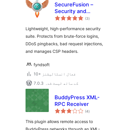
SecureFusion –
Security and
مجموعی
Firewall by
(3
)
درجہ
بندی
Fyndsoft
Lightweight, high-performance security
suite. Protects from brute-force logins,
DDoS pingbacks, bad request injections,
and manages CSP headers.
fyndsoft
10+ فعال انسٹالیشنز
7.0.3 کے ساتھ ٹیسٹ شدہ
BuddyPress XML-
RPC Receiver
مجموعی
(4
)
درجہ
بندی
This plugin allows remote access to
BuddyPress networks through an XML-