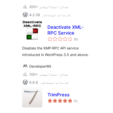
200+ فعال انسٹالیشنز
4.2.39 کے ساتھ ٹیسٹ شدہ
Deactivate XML-
RPC Service
مجموعی
(0
)
درجہ
بندی
Disables the XMP-RPC API service
introduced in WordPress 3.5 and above.
DeveloperWil
100+ فعال انسٹالیشنز
6.6.6 کے ساتھ ٹیسٹ شدہ
TrimPress
مجموعی
(1
)
درجہ
بندی