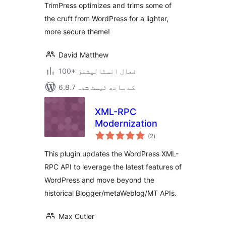
TrimPress optimizes and trims some of
the cruft from WordPress for a lighter,
more secure theme!
David Matthew
100+ فعال انسٹالیشنز
6.8.7 کے ساتھ ٹیسٹ شدہ
XML-RPC
Modernization
مجموعی
(2
)
درجہ
بندی
This plugin updates the WordPress XML-
RPC API to leverage the latest features of
WordPress and move beyond the
historical Blogger/metaWeblog/MT APIs.
Max Cutler