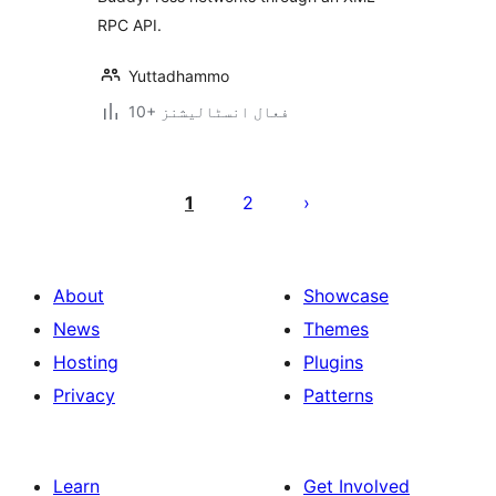
RPC API.
Yuttadhammo
10+ فعال انسٹالیشنز
Posts
pagination
1
2
About
Showcase
News
Themes
Hosting
Plugins
Privacy
Patterns
Learn
Get Involved