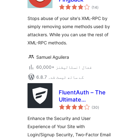
مجموعی
(14
)
درجہ
بندی
Stops abuse of your site's XML-RPC by
simply removing some methods used by
attackers. While you can use the rest of
XML-RPC methods.
Samuel Aguilera
60,000+ فعال انسٹالیشنز
6.8.7 کے ساتھ ٹیسٹ شدہ
FluentAuth – The
Ultimate
مجموعی
Authorization &
(30
)
درجہ
بندی
Security Plugin for
Enhance the Security and User
WordPress
Experience of Your Site with
Login/Signup Security, Two-Factor Email