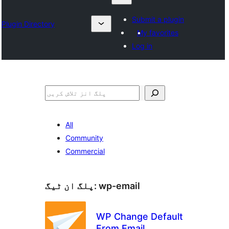
Submit a plugin
Plugin Directory
My favorites
Log in
تلاش
All
Community
Commercial
wp-email
پلگ ان ٹیگ:
WP Change Default
From Email