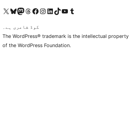
ہمارے ٹمبلر اکاؤنٹ پر جائیں
Visit our YouTube channel
ہمارے ٹک ٹاک اکاؤنٹ پر جائیں
Visit our LinkedIn account
Visit our Instagram account
Visit our Facebook page
ہمارے ٹھریڈز اکاؤنٹ پر جائیں
Visit our Mastodon account
ہمارے بلیواسکائی اکاؤنٹ پر جائیں
Visit our X (formerly Twitter) account
کوڈ شاعری ہے۔
The WordPress® trademark is the intellectual property
of the WordPress Foundation.