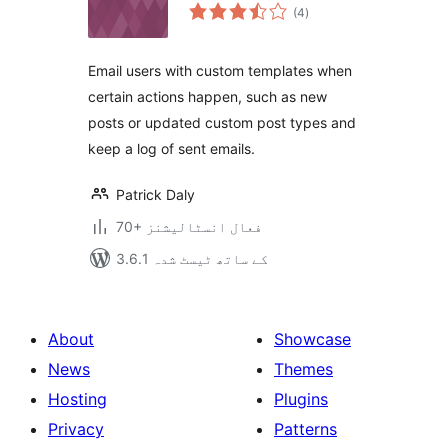
مجموعی
(4
)
درجہ
بندی
Email users with custom templates when
certain actions happen, such as new
posts or updated custom post types and
keep a log of sent emails.
Patrick Daly
70+ فعال انسٹالیشنز
3.6.1 کے ساتھ ٹیسٹ شدہ
About
Showcase
News
Themes
Hosting
Plugins
Privacy
Patterns