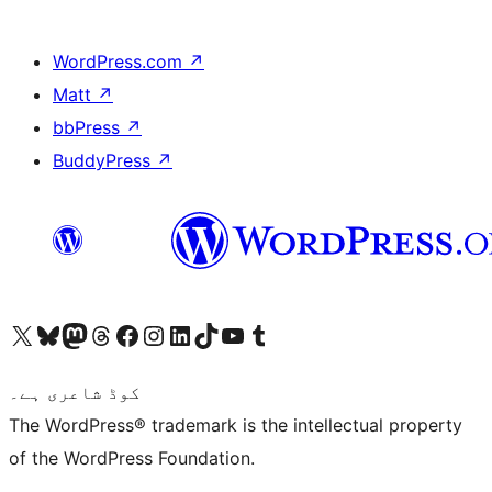
WordPress.com
↗
Matt
↗
bbPress
↗
BuddyPress
↗
ہمارے ٹمبلر اکاؤنٹ پر جائیں
Visit our YouTube channel
ہمارے ٹک ٹاک اکاؤنٹ پر جائیں
Visit our LinkedIn account
Visit our Instagram account
Visit our Facebook page
ہمارے ٹھریڈز اکاؤنٹ پر جائیں
Visit our Mastodon account
ہمارے بلیواسکائی اکاؤنٹ پر جائیں
Visit our X (formerly Twitter) account
کوڈ شاعری ہے۔
The WordPress® trademark is the intellectual property
of the WordPress Foundation.