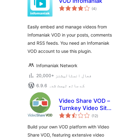
VOD Infomaniak
مجموعی
(4
)
درجہ
بندی
Easily embed and manage videos from
Infomaniak VOD in your posts, comments
and RSS feeds. You need an Infomaniak
VOD account to use this plugin.
Infomaniak Network
20,000+ فعال انسٹالیشنز
6.9.6 کے ساتھ ٹیسٹ شدہ
Video Share VOD –
Turnkey Video Site
مجموعی
Builder Script
(12
)
درجہ
بندی
Build your own VOD platform with Video
Share VOD, featuring extensive video