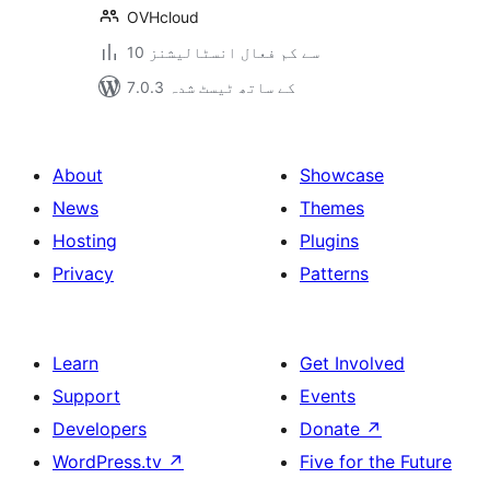
OVHcloud
10 سے کم فعال انسٹالیشنز
7.0.3 کے ساتھ ٹیسٹ شدہ
About
Showcase
News
Themes
Hosting
Plugins
Privacy
Patterns
Learn
Get Involved
Support
Events
Developers
Donate
↗
WordPress.tv
↗
Five for the Future