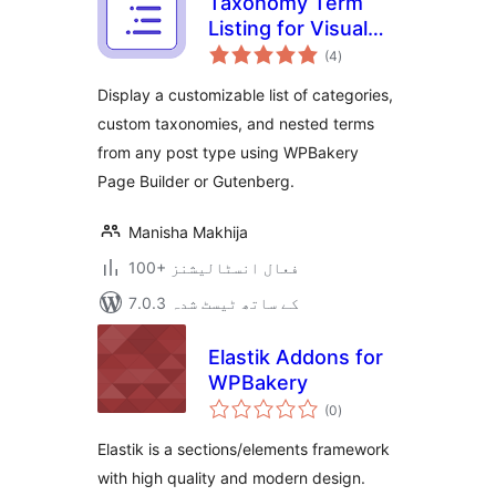
Taxonomy Term
Listing for Visual
مجموعی
Composer
(4
)
درجہ
بندی
Display a customizable list of categories,
custom taxonomies, and nested terms
from any post type using WPBakery
Page Builder or Gutenberg.
Manisha Makhija
100+ فعال انسٹالیشنز
7.0.3 کے ساتھ ٹیسٹ شدہ
Elastik Addons for
WPBakery
مجموعی
(0
)
درجہ
بندی
Elastik is a sections/elements framework
with high quality and modern design.