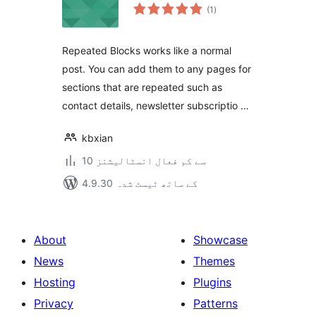
مجموعی
(1
)
درجہ
بندی
Repeated Blocks works like a normal
post. You can add them to any pages for
sections that are repeated such as
contact details, newsletter subscriptio …
kbxian
10 سے کم فعال انسٹالیشنز
4.9.30 کے ساتھ ٹیسٹ شدہ
About
Showcase
News
Themes
Hosting
Plugins
Privacy
Patterns