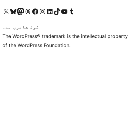
ہمارے ٹمبلر اکاؤنٹ پر جائیں
Visit our YouTube channel
ہمارے ٹک ٹاک اکاؤنٹ پر جائیں
Visit our LinkedIn account
Visit our Instagram account
Visit our Facebook page
ہمارے ٹھریڈز اکاؤنٹ پر جائیں
Visit our Mastodon account
ہمارے بلیواسکائی اکاؤنٹ پر جائیں
Visit our X (formerly Twitter) account
کوڈ شاعری ہے۔
The WordPress® trademark is the intellectual property
of the WordPress Foundation.