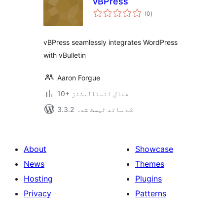
vBPress
مجموعی
(0
)
درجہ
بندی
vBPress seamlessly integrates WordPress
with vBulletin
Aaron Forgue
10+ فعال انسٹالیشنز
3.3.2 کے ساتھ ٹیسٹ شدہ
About
Showcase
News
Themes
Hosting
Plugins
Privacy
Patterns