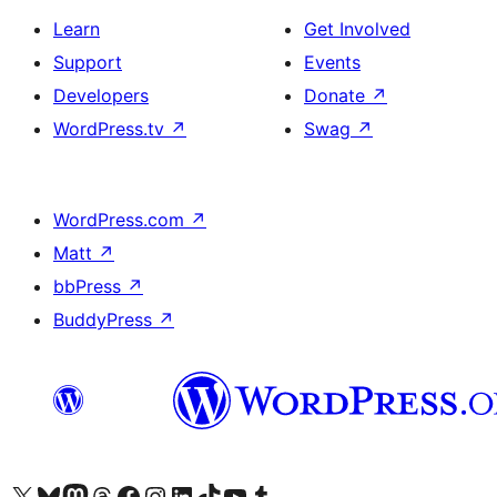
Learn
Get Involved
Support
Events
Developers
Donate
↗
WordPress.tv
↗
Swag
↗
WordPress.com
↗
Matt
↗
bbPress
↗
BuddyPress
↗
ہمارے ٹمبلر اکاؤنٹ پر جائیں
Visit our YouTube channel
ہمارے ٹک ٹاک اکاؤنٹ پر جائیں
Visit our LinkedIn account
Visit our Instagram account
Visit our Facebook page
ہمارے ٹھریڈز اکاؤنٹ پر جائیں
Visit our Mastodon account
ہمارے بلیواسکائی اکاؤنٹ پر جائیں
Visit our X (formerly Twitter) account