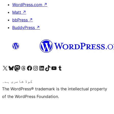
WordPress.com
↗
Matt
↗
bbPress
↗
BuddyPress
↗
ہمارے ٹمبلر اکاؤنٹ پر جائیں
Visit our YouTube channel
ہمارے ٹک ٹاک اکاؤنٹ پر جائیں
Visit our LinkedIn account
Visit our Instagram account
Visit our Facebook page
ہمارے ٹھریڈز اکاؤنٹ پر جائیں
Visit our Mastodon account
ہمارے بلیواسکائی اکاؤنٹ پر جائیں
Visit our X (formerly Twitter) account
کوڈ شاعری ہے۔
The WordPress® trademark is the intellectual property
of the WordPress Foundation.