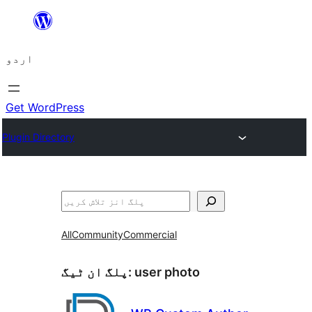
چھوڑیں
مواد
اردو
پر
جائیں
Get WordPress
Plugin Directory
تلاش
All
Community
Commercial
user photo
پلگ ان ٹیگ: