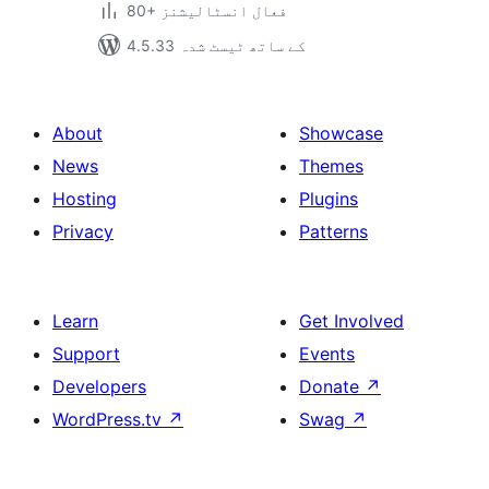
80+ فعال انسٹالیشنز
4.5.33 کے ساتھ ٹیسٹ شدہ
About
Showcase
News
Themes
Hosting
Plugins
Privacy
Patterns
Learn
Get Involved
Support
Events
Developers
Donate
↗
WordPress.tv
↗
Swag
↗