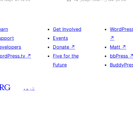
earn
Get Involved
WordPres
upport
Events
↗
evelopers
Donate
↗
Matt
↗
ordPress.tv
↗
Five for the
bbPress
Future
BuddyPre
اردو