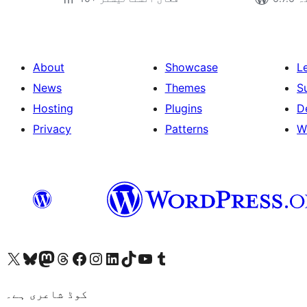
About
Showcase
L
News
Themes
S
Hosting
Plugins
D
Privacy
Patterns
W
ہمارے ٹمبلر اکاؤنٹ پر جائیں
Visit our YouTube channel
ہمارے ٹک ٹاک اکاؤنٹ پر جائیں
Visit our LinkedIn account
Visit our Instagram account
Visit our Facebook page
ہمارے ٹھریڈز اکاؤنٹ پر جائیں
Visit our Mastodon account
ہمارے بلیواسکائی اکاؤنٹ پر جائیں
Visit our X (formerly Twitter) account
کوڈ شاعری ہے۔