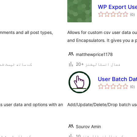
WP Export Us
ی
(0
)
ہ
ی
mments and all post types,
Allows for custom csv user data ou
and Encapsulators. It gives you a 
matthewprice1178
20+ فعال انسٹالیشنز
6.5.9 کے ساتھ ٹیسٹ ش
User Batch Dat
ی
(0
)
ہ
ی
s user data and options with an
Add/Update/Delete/Drop batch user 
Sourov Amin
10 سے کم فعال انسٹالیشنز
6.7.6 کے ساتھ ٹیسٹ ش