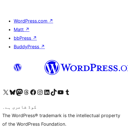
WordPress.com
↗
Matt
↗
bbPress
↗
BuddyPress
↗
ہمارے ٹمبلر اکاؤنٹ پر جائیں
Visit our YouTube channel
ہمارے ٹک ٹاک اکاؤنٹ پر جائیں
Visit our LinkedIn account
Visit our Instagram account
Visit our Facebook page
ہمارے ٹھریڈز اکاؤنٹ پر جائیں
Visit our Mastodon account
ہمارے بلیواسکائی اکاؤنٹ پر جائیں
Visit our X (formerly Twitter) account
کوڈ شاعری ہے۔
The WordPress® trademark is the intellectual property
of the WordPress Foundation.