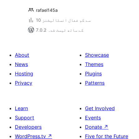
rafael145a
10 سے کم فعال انسٹالیشنز
7.0.2 کے ساتھ ٹیسٹ شدہ
About
Showcase
News
Themes
Hosting
Plugins
Privacy
Patterns
Learn
Get Involved
Support
Events
Developers
Donate
↗
WordPress.tv
↗
Five for the Future