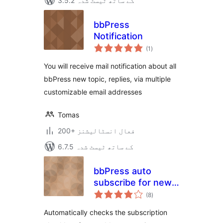
3.5.2 کے ساتھ ٹیسٹ شدہ
bbPress
Notification
مجموعی
(1
)
درجہ
بندی
You will receive mail notification about all
bbPress new topic, replies, via multiple
customizable email addresses
Tomas
200+ فعال انسٹالیشنز
6.7.5 کے ساتھ ٹیسٹ شدہ
bbPress auto
subscribe for new
مجموعی
topics and replies
(8
)
درجہ
بندی
Automatically checks the subscription