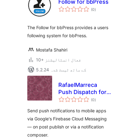
Follow for bbPress
مجموعی
(0
)
درجہ
بندی
The Follow for bbPress provides a users
following system for bbPress.
Mostafa Shahiri
10+ فعال انسٹالیشنز
5.2.24 کے ساتھ ٹیسٹ شدہ
RafaelMarreca
Push Dispatch for
مجموعی
Firebase Cloud
(0
)
درجہ
بندی
Messaging
Send push notifications to mobile apps
via Google's Firebase Cloud Messaging
— on post publish or via a notification
composer.