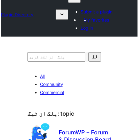
Submit a plugin
Plugin Directory
My favorites
Log in
تلاش
All
Community
Commercial
topic
پلگ ان ٹیگ:
ForumWP – Forum
& Discussion Board