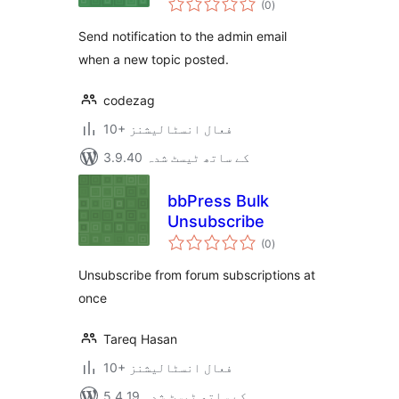
Inbox
(0
)
درجہ
بندی
Send notification to the admin email
when a new topic posted.
codezag
10+ فعال انسٹالیشنز
3.9.40 کے ساتھ ٹیسٹ شدہ
bbPress Bulk
Unsubscribe
مجموعی
(0
)
درجہ
بندی
Unsubscribe from forum subscriptions at
once
Tareq Hasan
10+ فعال انسٹالیشنز
5.4.19 کے ساتھ ٹیسٹ شدہ