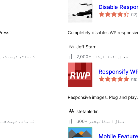
Disable Respo
ی
(12
)
ہ
ی
Press.
Completely disables WP responsiv
Jeff Starr
2,000+ فعال انسٹالیشنز
4.4.34 کے ساتھ ٹیسٹ شدہ
Responsify W
ی
(18
)
ہ
ی
Responsive images. Plug and play.
stefanledin
600+ فعال انسٹالیشنز
5.2.24 کے ساتھ ٹیسٹ شدہ
Mobile Featur