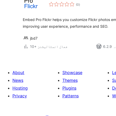
مجموعی
(0
)
درجہ
بندی
Embed Pro Flickr helps you customize Flickr photos e
improving user experience, performance and SEO.
jbd7
دہ
10+ فعال انسٹالیشنز
About
Showcase
L
News
Themes
S
Hosting
Plugins
D
Privacy
Patterns
W