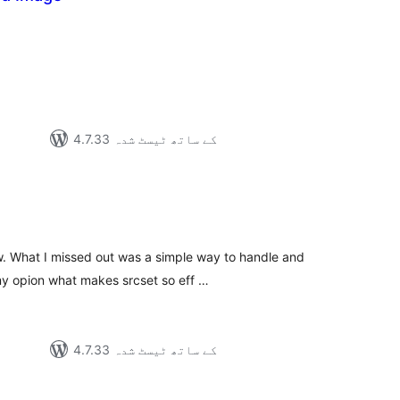
مجموع
درج
بند
4.7.33 کے ساتھ ٹیسٹ شدہ
مجموع
درج
بند
. What I missed out was a simple way to handle and
my opion what makes srcset so eff …
4.7.33 کے ساتھ ٹیسٹ شدہ