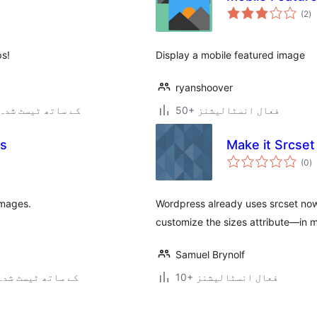
ی
(2
)
ہ
ی
ps!
Display a mobile featured image
ryanshoover
50+ فعال انسٹالیشنز
4.4.34 کے ساتھ ٹیسٹ شدہ
es
Make it Srcset
ی
(0
)
ہ
ی
images.
Wordpress already uses srcset now
customize the sizes attribute—in 
Samuel Brynolf
10+ فعال انسٹالیشنز
4.7.33 کے ساتھ ٹیسٹ شدہ