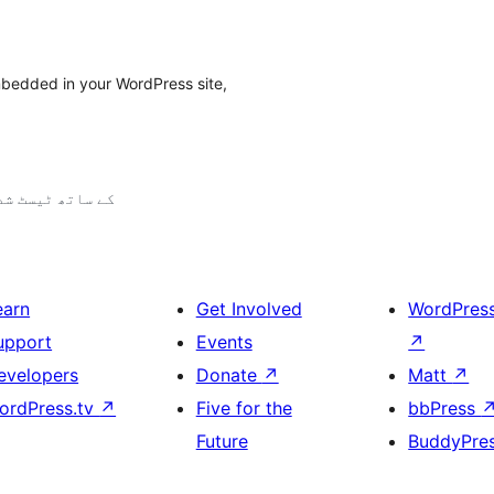
mbedded in your WordPress site,
6.2.9 کے ساتھ ٹیسٹ ش
earn
Get Involved
WordPres
upport
Events
↗
evelopers
Donate
↗
Matt
↗
ordPress.tv
↗
Five for the
bbPress
Future
BuddyPre