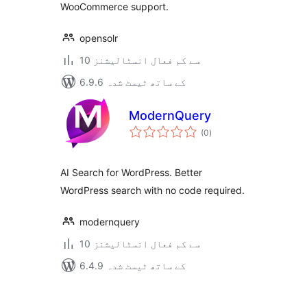
WooCommerce support.
opensolr
10 سے کم فعال انسٹالیشنز
6.9.6 کے ساتھ ٹیسٹ شدہ
ModernQuery
مجموعی
(0
)
درجہ
بندی
AI Search for WordPress. Better
WordPress search with no code required.
modernquery
10 سے کم فعال انسٹالیشنز
6.4.9 کے ساتھ ٹیسٹ شدہ