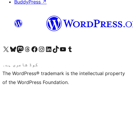
BuddyPress
↗
ہمارے ٹمبلر اکاؤنٹ پر جائیں
Visit our YouTube channel
ہمارے ٹک ٹاک اکاؤنٹ پر جائیں
Visit our LinkedIn account
Visit our Instagram account
Visit our Facebook page
ہمارے ٹھریڈز اکاؤنٹ پر جائیں
Visit our Mastodon account
ہمارے بلیواسکائی اکاؤنٹ پر جائیں
Visit our X (formerly Twitter) account
کوڈ شاعری ہے۔
The WordPress® trademark is the intellectual property
of the WordPress Foundation.