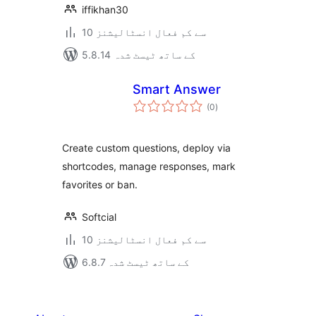
iffikhan30
10 سے کم فعال انسٹالیشنز
5.8.14 کے ساتھ ٹیسٹ شدہ
Smart Answer
مجموعی
(0
)
درجہ
بندی
Create custom questions, deploy via
shortcodes, manage responses, mark
favorites or ban.
Softcial
10 سے کم فعال انسٹالیشنز
6.8.7 کے ساتھ ٹیسٹ شدہ