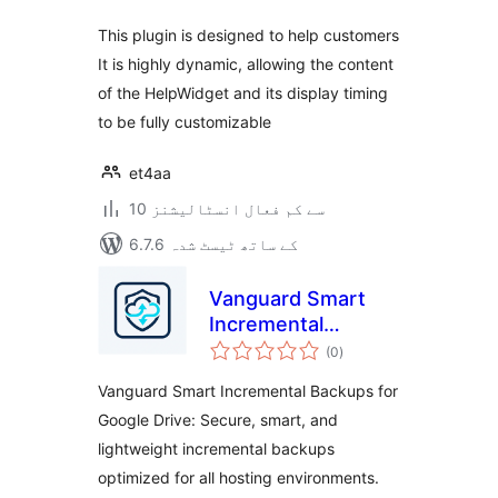
This plugin is designed to help customers
It is highly dynamic, allowing the content
of the HelpWidget and its display timing
to be fully customizable
et4aa
10 سے کم فعال انسٹالیشنز
6.7.6 کے ساتھ ٹیسٹ شدہ
Vanguard Smart
Incremental
مجموعی
Backups for Google
(0
)
درجہ
بندی
Drive
Vanguard Smart Incremental Backups for
Google Drive: Secure, smart, and
lightweight incremental backups
optimized for all hosting environments.