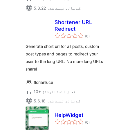
5.3.22 کے ساتھ ٹیسٹ شدہ
Shortener URL
Redirect
مجموعی
(0
)
درجہ
بندی
Generate short url for all posts, custom
post types and pages to redirect your
user to the long URL. No more long URLs
share!
florianluce
10+ فعال انسٹالیشنز
5.6.18 کے ساتھ ٹیسٹ شدہ
HelpWidget
مجموعی
(0
)
درجہ
بندی