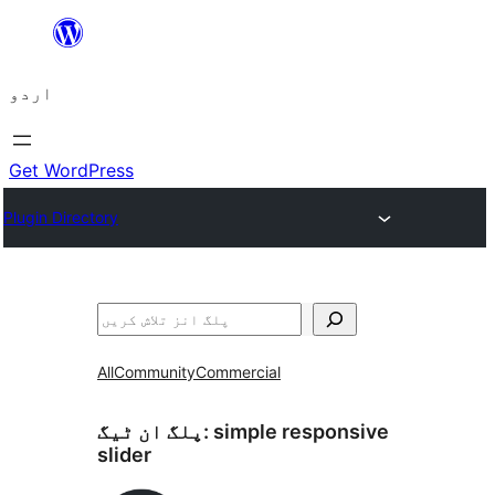
چھوڑیں
مواد
اردو
پر
جائیں
Get WordPress
Plugin Directory
تلاش
All
Community
Commercial
simple responsive
پلگ ان ٹیگ:
slider