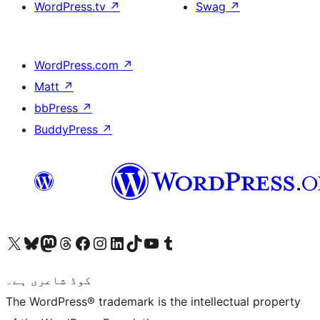
WordPress.tv
↗
Swag
↗
WordPress.com
↗
Matt
↗
bbPress
↗
BuddyPress
↗
ہمارے ٹمبلر اکاؤنٹ پر جائیں
Visit our YouTube channel
ہمارے ٹک ٹاک اکاؤنٹ پر جائیں
Visit our LinkedIn account
Visit our Instagram account
Visit our Facebook page
ہمارے ٹھریڈز اکاؤنٹ پر جائیں
Visit our Mastodon account
ہمارے بلیواسکائی اکاؤنٹ پر جائیں
Visit our X (formerly Twitter) account
کوڈ شاعری ہے۔
The WordPress® trademark is the intellectual property