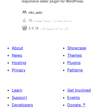
responsive slider plugin for WordPress.
niki_sebi
10 سے کم فعال انسٹالیشنز
5.6.18 کے ساتھ ٹیسٹ شدہ
About
Showcase
News
Themes
Hosting
Plugins
Privacy
Patterns
Learn
Get Involved
Support
Events
Developers
Donate
↗