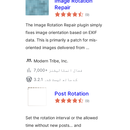
Image Rotation
Repair
مجموعی
(9
)
درجہ
بندی
The Image Rotation Repair plugin simply
fixes image orientation based on EXIF
data. This is primarily a patch for mis-
oriented images delivered from …
Modern Tribe, Inc.
7,000+ فعال انسٹالیشنز
3.2.1 کے ساتھ ٹیسٹ شدہ
Post Rotation
مجموعی
(9
)
درجہ
بندی
Set the rotation interval or the allowed
time without new posts… and