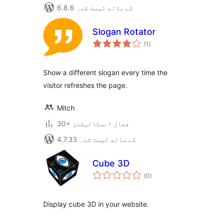
6.8.6 کے ساتھ ٹیسٹ شدہ
Slogan Rotator
مجموعی
(1
)
درجہ
بندی
Show a different slogan every time the
visitor refreshes the page.
Mitch
30+ فعال انسٹالیشنز
4.7.33 کے ساتھ ٹیسٹ شدہ
Cube 3D
مجموعی
(0
)
درجہ
بندی
Display cube 3D in your website.