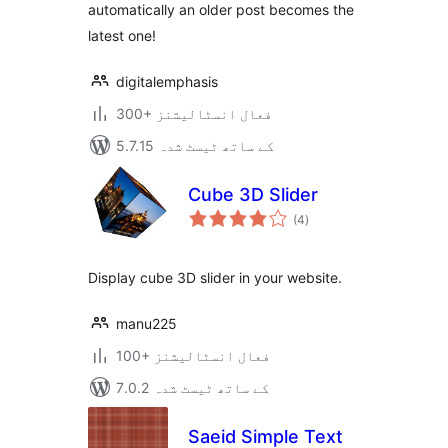
automatically an older post becomes the
latest one!
digitalemphasis
300+ فعال انسٹالیشنز
5.7.15 کے ساتھ ٹیسٹ شدہ
Cube 3D Slider
مجموعی
(4
)
درجہ
بندی
Display cube 3D slider in your website.
manu225
100+ فعال انسٹالیشنز
7.0.2 کے ساتھ ٹیسٹ شدہ
Saeid Simple Text