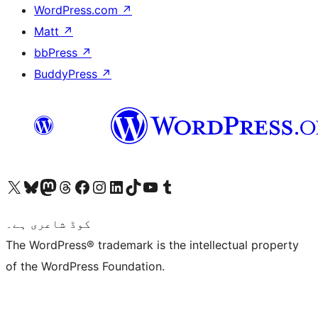
WordPress.com
↗
Matt
↗
bbPress
↗
BuddyPress
↗
ہمارے ٹمبلر اکاؤنٹ پر جائیں
Visit our YouTube channel
ہمارے ٹک ٹاک اکاؤنٹ پر جائیں
Visit our LinkedIn account
Visit our Instagram account
Visit our Facebook page
ہمارے ٹھریڈز اکاؤنٹ پر جائیں
Visit our Mastodon account
ہمارے بلیواسکائی اکاؤنٹ پر جائیں
Visit our X (formerly Twitter) account
کوڈ شاعری ہے۔
The WordPress® trademark is the intellectual property
of the WordPress Foundation.