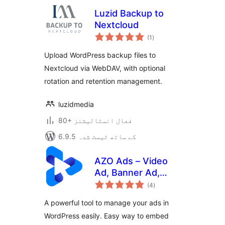
Luzid Backup to
Nextcloud
مجموعی
(1
)
درجہ
بندی
Upload WordPress backup files to
Nextcloud via WebDAV, with optional
rotation and retention management.
luzidmedia
80+ فعال انسٹالیشنز
6.9.5 کے ساتھ ٹیسٹ شدہ
AZO Ads – Video
Ad, Banner Ad,
مجموعی
Popup Ad,
(4
)
درجہ
بندی
AdSense Ad &
A powerful tool to manage your ads in
much more
WordPress easily. Easy way to embed