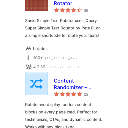
Rotator
مجموعی
(6
)
درجہ
بندی
Saeid Simple Text Rotator uses jQuery
Super Simple Text Rotator by Pete R. on
a simple shortcode to rotate your texts!
hojjatmr
100+ فعال انسٹالیشنز
4.2.39 کے ساتھ ٹیسٹ شدہ
Content
Randomizer –
مجموعی
Rotate Any Block
(2
)
درجہ
بندی
Rotate and display random content
blocks on every page load. Perfect for
testimonials, CTAs, and dynamic content.
Works with any block type.