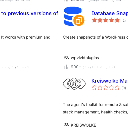
k to previous versions of
Database Snap
ی
(2
)
ہ
ی
. It works with premium and
Create snapshots of a WordPress 
wpvividplugins
900+ فعال انسٹالیشنز
6.8.7 کے ساتھ ٹیسٹ ش
Kreiswolke Ma
ی
(0
)
ہ
ی
The agent's toolkit for remote & 
stack management, health checks, 
KREISWOLKE