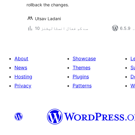
rollback the changes.
Utsav Ladani
دہ
10 سے کم فعال انسٹالیشنز
About
Showcase
L
News
Themes
S
Hosting
Plugins
D
Privacy
Patterns
W