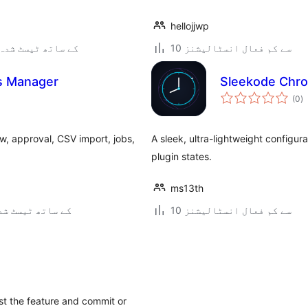
hellojjwp
10 سے کم فعال انسٹالیشنز
4.9.30 کے ساتھ ٹیسٹ شدہ
s Manager
Sleekode Chr
ی
(0
)
ہ
ی
, approval, CSV import, jobs,
A sleek, ultra-lightweight configur
plugin states.
ms13th
10 سے کم فعال انسٹالیشنز
7.0.3 کے ساتھ ٹیسٹ ش
est the feature and commit or