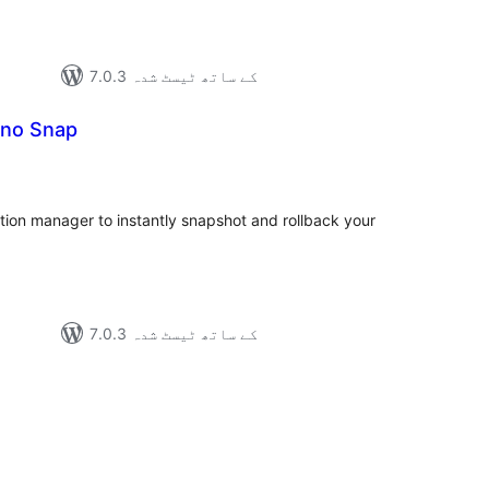
7.0.3 کے ساتھ ٹیسٹ شدہ
ono Snap
مجموع
درج
بند
ation manager to instantly snapshot and rollback your
7.0.3 کے ساتھ ٹیسٹ شدہ