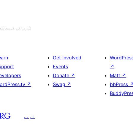
6.5.9 کے ساتھ ٹیسٹ ش
earn
Get Involved
WordPres
upport
Events
↗
evelopers
Donate
↗
Matt
↗
ordPress.tv
↗
Swag
↗
bbPress
BuddyPre
اردو