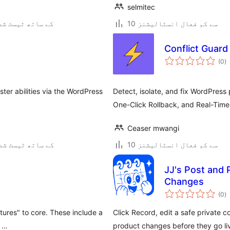
selmitec
10 سے کم فعال انسٹالیشنز
7.0.3 کے ساتھ ٹیسٹ ش
Conflict Guard
ی
(0
)
ہ
ی
ster abilities via the WordPress
Detect, isolate, and fix WordPress 
One-Click Rollback, and Real-Time 
Ceaser mwangi
10 سے کم فعال انسٹالیشنز
6.9.6 کے ساتھ ٹیسٹ ش
JJ's Post and 
Changes
ی
(0
)
ہ
ی
tures" to core. These include a
Click Record, edit a safe privat
o …
product changes before they go li