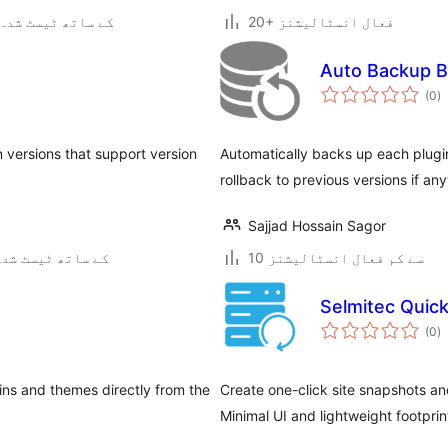
20+ فعال انسٹالیشنز
4.9.30 کے ساتھ ٹیسٹ شدہ
Auto Backup B
ی
(0
)
ہ
ی
in versions that support version
Automatically backs up each plug
rollback to previous versions if an
Sajjad Hossain Sagor
10 سے کم فعال انسٹالیشنز
4.1.42 کے ساتھ ٹیسٹ شد
Selmitec Quic
ی
(0
)
ہ
ی
ins and themes directly from the
Create one-click site snapshots a
Minimal UI and lightweight footprin