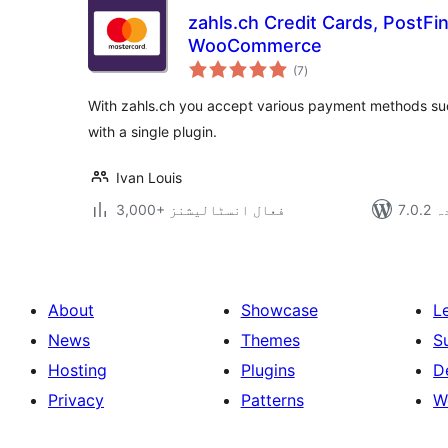
zahls.ch Credit Cards, PostF
WooCommerce
مجموعی
(7
)
درجہ
بندی
With zahls.ch you accept various payment methods su
with a single plugin.
Ivan Louis
دہ
3,000+ فعال انسٹالیشنز
About
Showcase
L
News
Themes
S
Hosting
Plugins
D
Privacy
Patterns
W