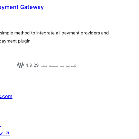
 Payment Gateway
مجموع
درج
بند
 simple method to integrate all payment providers and
payment plugin.
4.9.29 کے ساتھ ٹیسٹ شدہ
s.com
↗
ss
↗