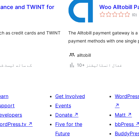
inance and TWINT for
Woo Alltobill
ی
(0
)
ہ
ی
ch as credit cards and TWINT
The Alltobill payment gateway is a
payment methods with one single 
alltobill
10+ فعال انسٹالیشنز
7.0.2 کے ساتھ ٹیسٹ ش
earn
Get Involved
WordPres
upport
Events
↗
evelopers
Donate
↗
Matt
↗
ordPress.tv
↗
Five for the
bbPress
Future
BuddyPre