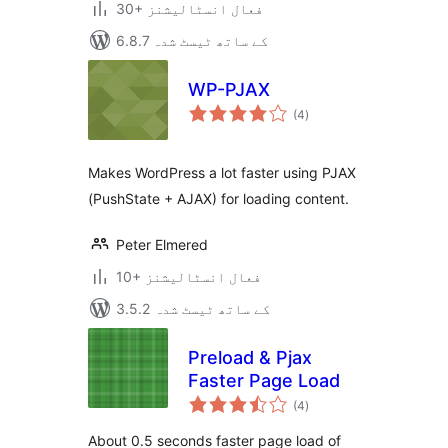
30+ فعال انسٹالیشنز
6.8.7 کے ساتھ ٹیسٹ شدہ
WP-PJAX
مجموعی
(4
)
درجہ
بندی
Makes WordPress a lot faster using PJAX
(PushState + AJAX) for loading content.
Peter Elmered
10+ فعال انسٹالیشنز
3.5.2 کے ساتھ ٹیسٹ شدہ
Preload & Pjax
Faster Page Load
مجموعی
(4
)
درجہ
بندی
About 0.5 seconds faster page load of