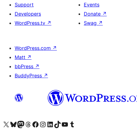
Support
Events
Developers
Donate
↗
WordPress.tv
↗
Swag
↗
WordPress.com
↗
Matt
↗
bbPress
↗
BuddyPress
↗
ہمارے ٹمبلر اکاؤنٹ پر جائیں
Visit our YouTube channel
ہمارے ٹک ٹاک اکاؤنٹ پر جائیں
Visit our LinkedIn account
Visit our Instagram account
Visit our Facebook page
ہمارے ٹھریڈز اکاؤنٹ پر جائیں
Visit our Mastodon account
ہمارے بلیواسکائی اکاؤنٹ پر جائیں
Visit our X (formerly Twitter) account