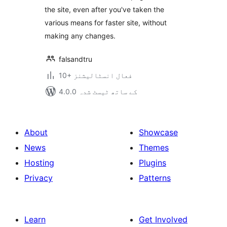
the site, even after you've taken the
various means for faster site, without
making any changes.
falsandtru
10+ فعال انسٹالیشنز
4.0.0 کے ساتھ ٹیسٹ شدہ
About
Showcase
News
Themes
Hosting
Plugins
Privacy
Patterns
Learn
Get Involved