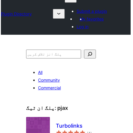
Submit a plugin
Plugin Directory
My favorites
Log in
تلاش
All
Community
Commercial
pjax
پلگ ان ٹیگ:
Turbolinks
مجموعی