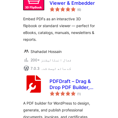
Viewer & Embedder
مجموعی
(6
)
درجہ
بندی
Embed PDFs as an interactive 3D
flipbook or standard viewer — perfect for
eBooks, catalogs, manuals, newsletters &
reports.
Shahadat Hossain
200+ فعال انسٹالیشنز
7.0.3 کے ساتھ ٹیسٹ شدہ
PDFDraft – Drag &
Drop PDF Builder,
مجموعی
PDF Viewer, Embed
(1
)
درجہ
بندی
& Download PDF,
A PDF builder for WordPress to design,
Certificate &
generate, and publish professional
Invoice Designer
documents, invoices, and certificates