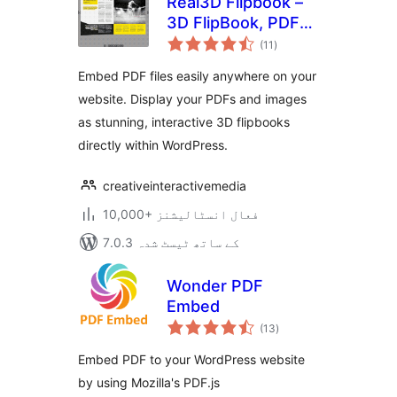
Real3D Flipbook –
3D FlipBook, PDF
مجموعی
FlipBook, PDF
(11
)
درجہ
بندی
Viewer, PDF
Embed PDF files easily anywhere on your
Embedder
website. Display your PDFs and images
as stunning, interactive 3D flipbooks
directly within WordPress.
creativeinteractivemedia
10,000+ فعال انسٹالیشنز
7.0.3 کے ساتھ ٹیسٹ شدہ
Wonder PDF
Embed
مجموعی
(13
)
درجہ
بندی
Embed PDF to your WordPress website
by using Mozilla's PDF.js