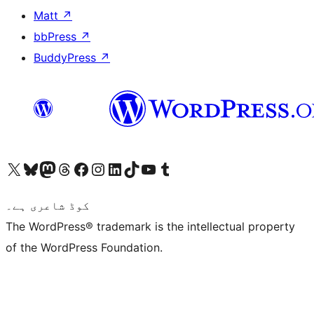
Matt
↗
bbPress
↗
BuddyPress
↗
ہمارے ٹمبلر اکاؤنٹ پر جائیں
Visit our YouTube channel
ہمارے ٹک ٹاک اکاؤنٹ پر جائیں
Visit our LinkedIn account
Visit our Instagram account
Visit our Facebook page
ہمارے ٹھریڈز اکاؤنٹ پر جائیں
Visit our Mastodon account
ہمارے بلیواسکائی اکاؤنٹ پر جائیں
Visit our X (formerly Twitter) account
کوڈ شاعری ہے۔
The WordPress® trademark is the intellectual property
of the WordPress Foundation.