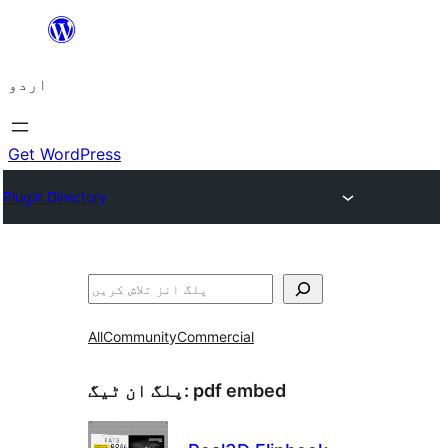
چھوڑیں
مواد
اردو
پر
جائیں
Get WordPress
Plugin Directory
تلاش
All
Community
Commercial
pdf embed
پلگ ان ٹیگ: