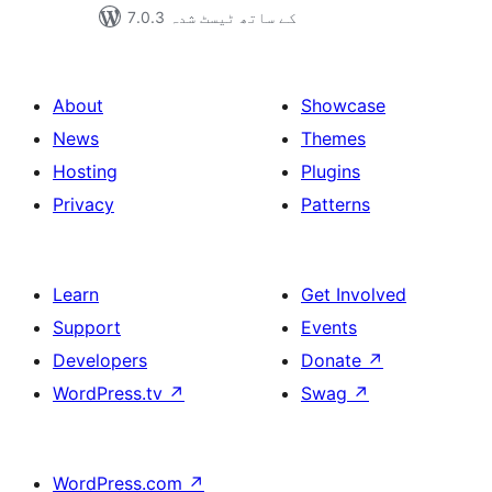
7.0.3 کے ساتھ ٹیسٹ شدہ
About
Showcase
News
Themes
Hosting
Plugins
Privacy
Patterns
Learn
Get Involved
Support
Events
Developers
Donate
↗
WordPress.tv
↗
Swag
↗
WordPress.com
↗