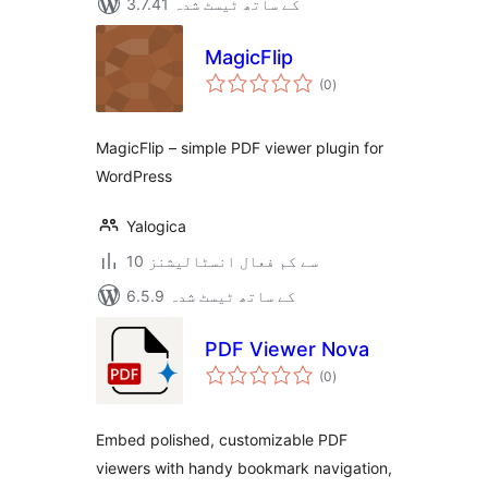
3.7.41 کے ساتھ ٹیسٹ شدہ
MagicFlip
مجموعی
(0
)
درجہ
بندی
MagicFlip – simple PDF viewer plugin for
WordPress
Yalogica
10 سے کم فعال انسٹالیشنز
6.5.9 کے ساتھ ٹیسٹ شدہ
PDF Viewer Nova
مجموعی
(0
)
درجہ
بندی
Embed polished, customizable PDF
viewers with handy bookmark navigation,