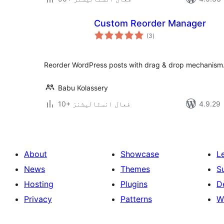
Custom Reorder Manager
مجموعی
(3
)
درجہ
بندی
Reorder WordPress posts with drag & drop mechanism
Babu Kolassery
10+ فعال انسٹالیشنز
About
Showcase
L
News
Themes
S
Hosting
Plugins
D
Privacy
Patterns
W