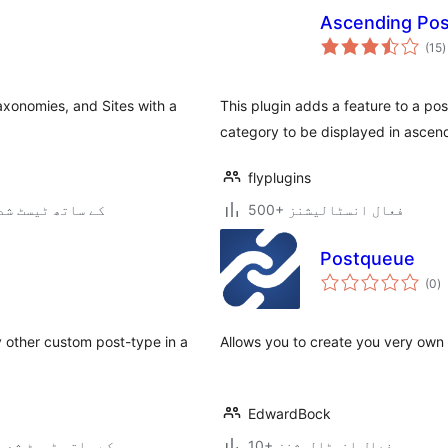
Ascending Post
ی
(15
)
ہ
ی
axonomies, and Sites with a
This plugin adds a feature to a pos
category to be displayed in ascen
flyplugins
500+ فعال انسٹالیشنز
6.8.6 کے ساتھ ٹیسٹ ش
Postqueue
ی
(0
)
ہ
ی
 other custom post-type in a
Allows you to create you very own 
EdwardBock
10+ فعال انسٹالیشنز
4.5.33 کے ساتھ ٹیسٹ شدہ