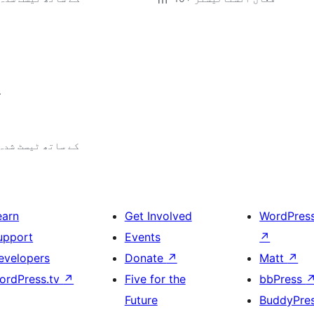
.
4.9.29 کے ساتھ ٹیسٹ شدہ
earn
Get Involved
WordPres
upport
Events
↗
evelopers
Donate
↗
Matt
↗
ordPress.tv
↗
Five for the
bbPress
Future
BuddyPre