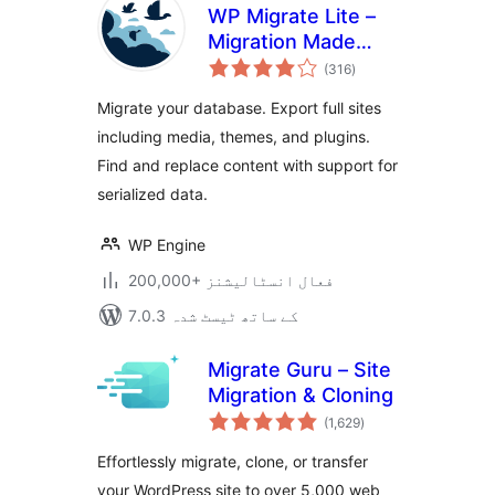
WP Migrate Lite –
Migration Made
مجموعی
Easy
(316
)
درجہ
بندی
Migrate your database. Export full sites
including media, themes, and plugins.
Find and replace content with support for
serialized data.
WP Engine
200,000+ فعال انسٹالیشنز
7.0.3 کے ساتھ ٹیسٹ شدہ
Migrate Guru – Site
Migration & Cloning
مجموعی
(1,629
)
درجہ
بندی
Effortlessly migrate, clone, or transfer
your WordPress site to over 5,000 web