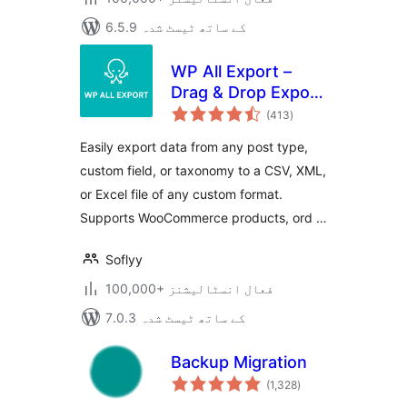
6.5.9 کے ساتھ ٹیسٹ شدہ
WP All Export –
Drag & Drop Export
مجموعی
to Any Custom
(413
)
درجہ
بندی
CSV, XML & Excel
Easily export data from any post type,
custom field, or taxonomy to a CSV, XML,
or Excel file of any custom format.
Supports WooCommerce products, ord …
Soflyy
100,000+ فعال انسٹالیشنز
7.0.3 کے ساتھ ٹیسٹ شدہ
Backup Migration
مجموعی
(1,328
)
درجہ
بندی