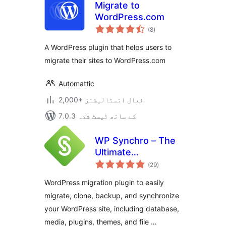
Migrate to
WordPress.com
مجموعی
(8
)
درجہ
بندی
A WordPress plugin that helps users to
migrate their sites to WordPress.com
Automattic
2,000+ فعال انسٹالیشنز
7.0.3 کے ساتھ ٹیسٹ شدہ
WP Synchro – The
Ultimate
مجموعی
WordPress
(29
)
درجہ
بندی
Migration Tool
WordPress migration plugin to easily
migrate, clone, backup, and synchronize
your WordPress site, including database,
media, plugins, themes, and file …