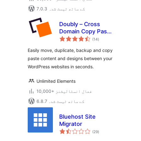
7.0.3 کے ساتھ ٹیسٹ شدہ
Doubly – Cross
Domain Copy Paste
مجموعی
for WordPress
(14
)
درجہ
بندی
Easily move, duplicate, backup and copy
paste content and designs between your
WordPress websites in seconds.
Unlimited Elements
10,000+ فعال انسٹالیشنز
6.8.7 کے ساتھ ٹیسٹ شدہ
Bluehost Site
Migrator
مجموعی
(29
)
درجہ
بندی