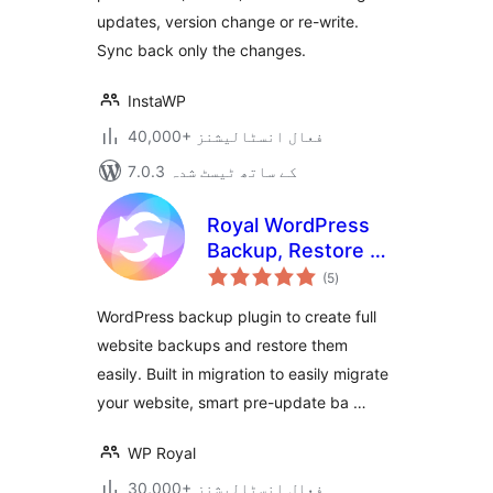
updates, version change or re-write.
Sync back only the changes.
InstaWP
40,000+ فعال انسٹالیشنز
7.0.3 کے ساتھ ٹیسٹ شدہ
Royal WordPress
Backup, Restore &
مجموعی
Migration Plugin –
(5
)
درجہ
بندی
Backup WordPress
WordPress backup plugin to create full
Sites Safely
website backups and restore them
easily. Built in migration to easily migrate
your website, smart pre-update ba …
WP Royal
30,000+ فعال انسٹالیشنز