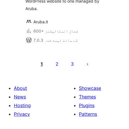
WordPress website to one managed by
Aruba.
Aruba.it
600+ فعال انسٹالیشنز
7.0.3 کے ساتھ ٹیسٹ شدہ
Posts
pagination
1
2
3
About
Showcase
News
Themes
Hosting
Plugins
Privacy
Patterns