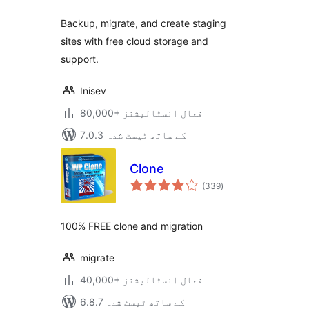
Backup, migrate, and create staging
sites with free cloud storage and
support.
Inisev
80,000+ فعال انسٹالیشنز
7.0.3 کے ساتھ ٹیسٹ شدہ
Clone
مجموعی
(339
)
درجہ
بندی
100% FREE clone and migration
migrate
40,000+ فعال انسٹالیشنز
6.8.7 کے ساتھ ٹیسٹ شدہ