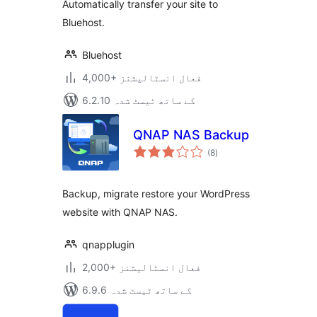
Automatically transfer your site to
Bluehost.
Bluehost
4,000+ فعال انسٹالیشنز
6.2.10 کے ساتھ ٹیسٹ شدہ
QNAP NAS Backup
مجموعی
(8
)
درجہ
بندی
Backup, migrate restore your WordPress
website with QNAP NAS.
qnapplugin
2,000+ فعال انسٹالیشنز
6.9.6 کے ساتھ ٹیسٹ شدہ