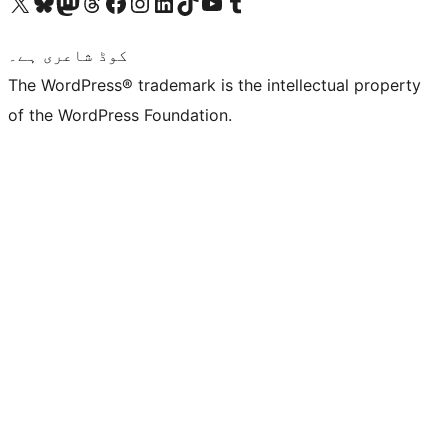
ہمارے ٹمبلر اکاؤنٹ پر جائیں
Visit our YouTube channel
ہمارے ٹک ٹاک اکاؤنٹ پر جائیں
Visit our LinkedIn account
Visit our Instagram account
Visit our Facebook page
ہمارے ٹھریڈز اکاؤنٹ پر جائیں
Visit our Mastodon account
ہمارے بلیواسکائی اکاؤنٹ پر جائیں
Visit our X (formerly Twitter) account
کوڈ شاعری ہے۔
The WordPress® trademark is the intellectual property
of the WordPress Foundation.