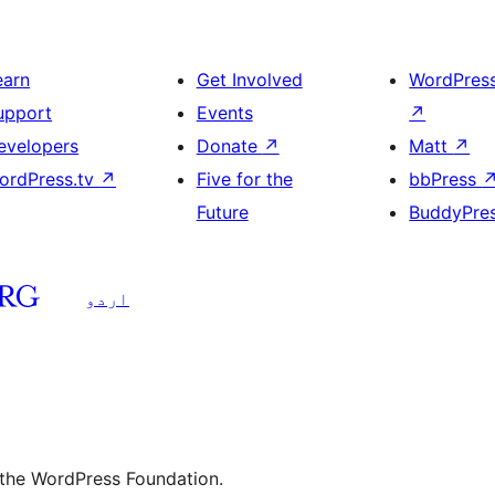
earn
Get Involved
WordPres
upport
Events
↗
evelopers
Donate
↗
Matt
↗
ordPress.tv
↗
Five for the
bbPress
Future
BuddyPre
اردو
 the WordPress Foundation.