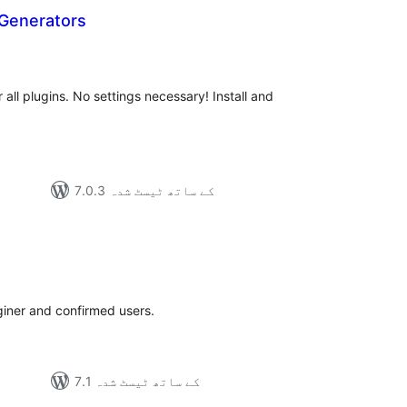
Generators
مجمو
در
بن
all plugins. No settings necessary! Install and
7.0.3 کے ساتھ ٹیسٹ شدہ
مجموع
درج
بند
giner and confirmed users.
7.1 کے ساتھ ٹیسٹ شدہ