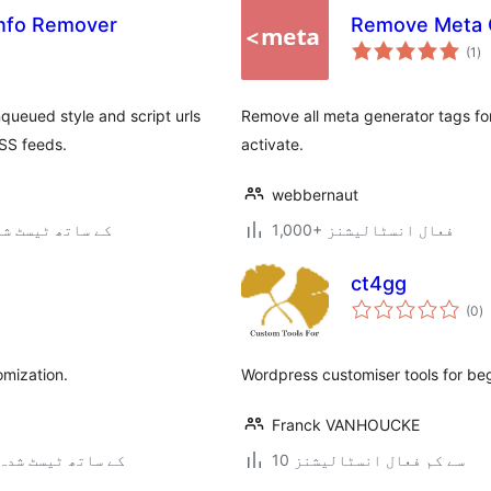
Info Remover
Remove Meta 
عی
(1
)
جہ
دی
queued style and script urls
Remove all meta generator tags for 
RSS feeds.
activate.
webbernaut
1,000+ فعال انسٹالیشنز
6.8.7 کے ساتھ ٹیسٹ ش
ct4gg
ی
(0
)
ہ
ی
omization.
Wordpress customiser tools for be
Franck VANHOUCKE
10 سے کم فعال انسٹالیشنز
4.9.30 کے ساتھ ٹیسٹ شدہ