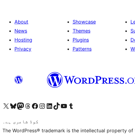
About
Showcase
L
News
Themes
S
Hosting
Plugins
D
Privacy
Patterns
W
ہمارے ٹمبلر اکاؤنٹ پر جائیں
Visit our YouTube channel
ہمارے ٹک ٹاک اکاؤنٹ پر جائیں
Visit our LinkedIn account
Visit our Instagram account
Visit our Facebook page
ہمارے ٹھریڈز اکاؤنٹ پر جائیں
Visit our Mastodon account
ہمارے بلیواسکائی اکاؤنٹ پر جائیں
Visit our X (formerly Twitter) account
کوڈ شاعری ہے۔
The WordPress® trademark is the intellectual property of