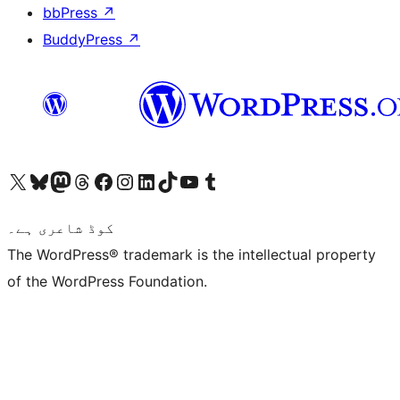
bbPress
↗
BuddyPress
↗
ہمارے ٹمبلر اکاؤنٹ پر جائیں
Visit our YouTube channel
ہمارے ٹک ٹاک اکاؤنٹ پر جائیں
Visit our LinkedIn account
Visit our Instagram account
Visit our Facebook page
ہمارے ٹھریڈز اکاؤنٹ پر جائیں
Visit our Mastodon account
ہمارے بلیواسکائی اکاؤنٹ پر جائیں
Visit our X (formerly Twitter) account
کوڈ شاعری ہے۔
The WordPress® trademark is the intellectual property
of the WordPress Foundation.