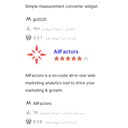
بندی
Simple measurement converter widget.
jjs2020
10+ فعال انسٹالیشنز
3.2.1 کے ساتھ ٹیسٹ شدہ
AllFactors
مجموعی
(1
)
درجہ
بندی
AllFactors is a no-code all-in-one web
marketing analytics tool to drive your
marketing & growth.
AllFactors
10 سے کم فعال انسٹالیشنز
6.7.6 کے ساتھ ٹیسٹ شدہ