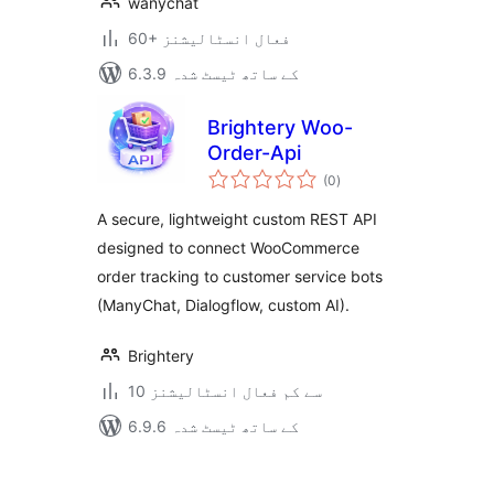
wanychat
60+ فعال انسٹالیشنز
6.3.9 کے ساتھ ٹیسٹ شدہ
Brightery Woo-
Order-Api
مجموعی
(0
)
درجہ
بندی
A secure, lightweight custom REST API
designed to connect WooCommerce
order tracking to customer service bots
(ManyChat, Dialogflow, custom AI).
Brightery
10 سے کم فعال انسٹالیشنز
6.9.6 کے ساتھ ٹیسٹ شدہ