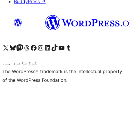
BuddyPress
↗
ہمارے ٹمبلر اکاؤنٹ پر جائیں
Visit our YouTube channel
ہمارے ٹک ٹاک اکاؤنٹ پر جائیں
Visit our LinkedIn account
Visit our Instagram account
Visit our Facebook page
ہمارے ٹھریڈز اکاؤنٹ پر جائیں
Visit our Mastodon account
ہمارے بلیواسکائی اکاؤنٹ پر جائیں
Visit our X (formerly Twitter) account
کوڈ شاعری ہے۔
The WordPress® trademark is the intellectual property
of the WordPress Foundation.