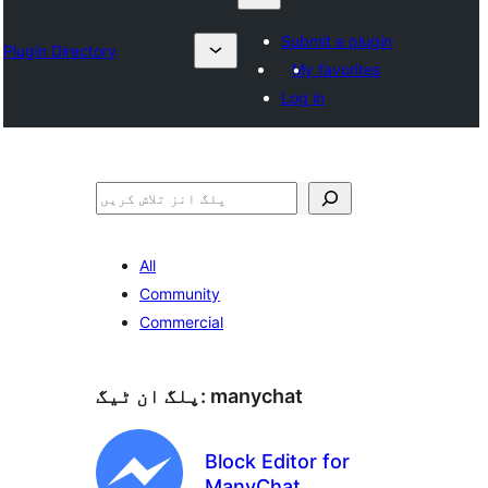
Submit a plugin
Plugin Directory
My favorites
Log in
تلاش
All
Community
Commercial
manychat
پلگ ان ٹیگ:
Block Editor for
ManyChat