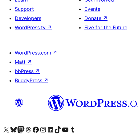
Support
Events
Developers
Donate
↗
WordPress.tv
↗
Five for the Future
WordPress.com
↗
Matt
↗
bbPress
↗
BuddyPress
↗
ہمارے ٹمبلر اکاؤنٹ پر جائیں
Visit our YouTube channel
ہمارے ٹک ٹاک اکاؤنٹ پر جائیں
Visit our LinkedIn account
Visit our Instagram account
Visit our Facebook page
ہمارے ٹھریڈز اکاؤنٹ پر جائیں
Visit our Mastodon account
ہمارے بلیواسکائی اکاؤنٹ پر جائیں
Visit our X (formerly Twitter) account