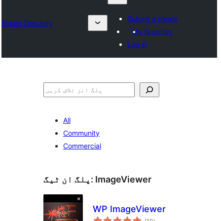
Submit a plugin
Plugin Directory
My favorites
Log in
تلاش
All
Community
Commercial
ImageViewer
پلگ ان ٹیگ:
WP ImageViewer
مجموعی