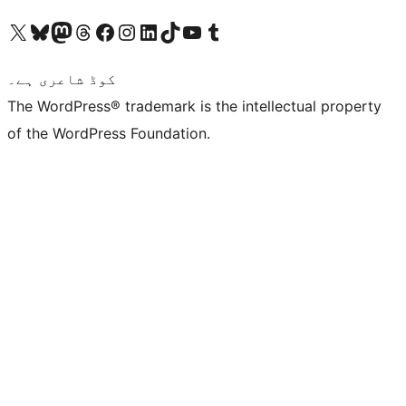
ہمارے ٹمبلر اکاؤنٹ پر جائیں
Visit our YouTube channel
ہمارے ٹک ٹاک اکاؤنٹ پر جائیں
Visit our LinkedIn account
Visit our Instagram account
Visit our Facebook page
ہمارے ٹھریڈز اکاؤنٹ پر جائیں
Visit our Mastodon account
ہمارے بلیواسکائی اکاؤنٹ پر جائیں
Visit our X (formerly Twitter) account
کوڈ شاعری ہے۔
The WordPress® trademark is the intellectual property
of the WordPress Foundation.