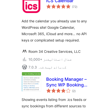
ICS Calendar
مجموعی
(72
)
درجہ
بندی
Add the calendar you already use to any
WordPress site! Google Calendar,
Microsoft 365, iCloud and more… no API
keys or complicated setup required.
Room 34 Creative Services, LLC
10,000+ فعال انسٹالیشنز
7.0.3 کے ساتھ ٹیسٹ شدہ
Booking Manager –
Sync WP Booking
مجموعی
Calendar – Import
(2
)
درجہ
بندی
Events, Export
Showing events listing from .ics feeds or
Bookings to ICS
sync bookings from different sources to
Calendar