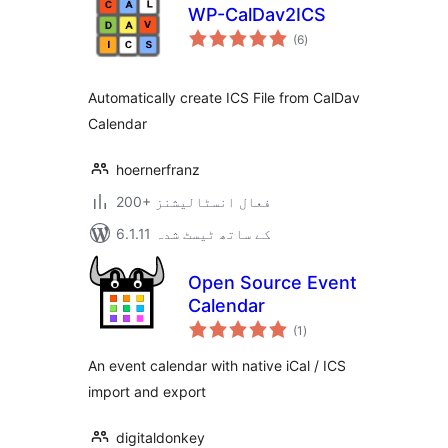
WP-CalDav2ICS
مجموعی
(6
)
درجہ
بندی
Automatically create ICS File from CalDav
Calendar
hoernerfranz
200+ فعال انسٹالیشنز
6.1.11 کے ساتھ ٹیسٹ شدہ
Open Source Event
Calendar
مجموعی
(1
)
درجہ
بندی
An event calendar with native iCal / ICS
import and export
digitaldonkey