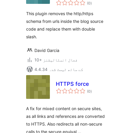
مجموعی
(0
)
درجہ
بندی
This plugin removes the http/https
schema from urls inside the blog source
code and replace them with double
slash.
David Garcia
10+ فعال انسٹالیشنز
4.4.34 کے ساتھ ٹیسٹ شدہ
HTTPS force
مجموعی
(0
)
درجہ
بندی
A fix for mixed content on secure sites,
as all links and references are converted
to HTTPS. Also redirects all non-secure
calls to the secure equival …