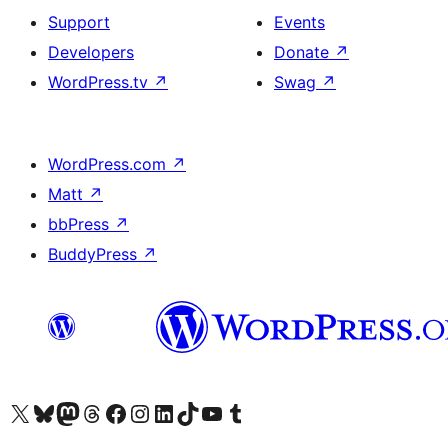
Support
Events
Developers
Donate
↗
WordPress.tv
↗
Swag
↗
WordPress.com
↗
Matt
↗
bbPress
↗
BuddyPress
↗
ہمارے ٹمبلر اکاؤنٹ پر جائیں
Visit our YouTube channel
ہمارے ٹک ٹاک اکاؤنٹ پر جائیں
Visit our LinkedIn account
Visit our Instagram account
Visit our Facebook page
ہمارے ٹھریڈز اکاؤنٹ پر جائیں
Visit our Mastodon account
ہمارے بلیواسکائی اکاؤنٹ پر جائیں
Visit our X (formerly Twitter) account