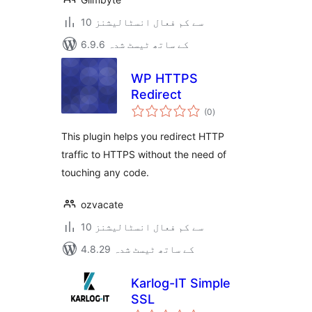
10 سے کم فعال انسٹالیشنز
6.9.6 کے ساتھ ٹیسٹ شدہ
WP HTTPS
Redirect
مجموعی
(0
)
درجہ
بندی
This plugin helps you redirect HTTP
traffic to HTTPS without the need of
touching any code.
ozvacate
10 سے کم فعال انسٹالیشنز
4.8.29 کے ساتھ ٹیسٹ شدہ
Karlog-IT Simple
SSL
مجموعی