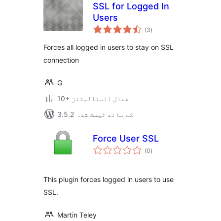
SSL for Logged In
Users
مجموعی
(3
)
درجہ
بندی
Forces all logged in users to stay on SSL
connection
G
10+ فعال انسٹالیشنز
3.5.2 کے ساتھ ٹیسٹ شدہ
Force User SSL
مجموعی
(0
)
درجہ
بندی
This plugin forces logged in users to use
SSL.
Martin Teley