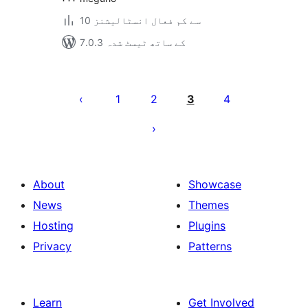
10 سے کم فعال انسٹالیشنز
7.0.3 کے ساتھ ٹیسٹ شدہ
Posts
pagination
1
2
3
4
About
Showcase
News
Themes
Hosting
Plugins
Privacy
Patterns
Learn
Get Involved