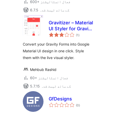
600+ فعال انسٹالیشنز
6.7.5 کے ساتھ ٹیسٹ شدہ
Gravitizer – Material
UI Styler for Gravity
مجموعی
Forms
(1
)
درجہ
بندی
Convert your Gravity Forms into Google
Material UI design in one click. Style
them with the live visual styler.
Mehbub Rashid
60+ فعال انسٹالیشنز
5.7.15 کے ساتھ ٹیسٹ شدہ
GfDesigns
مجموعی
(0
)
درجہ
بندی