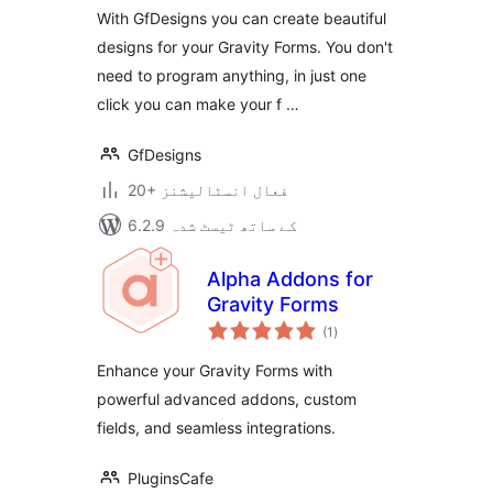
With GfDesigns you can create beautiful
designs for your Gravity Forms. You don't
need to program anything, in just one
click you can make your f …
GfDesigns
20+ فعال انسٹالیشنز
6.2.9 کے ساتھ ٹیسٹ شدہ
Alpha Addons for
Gravity Forms
مجموعی
(1
)
درجہ
بندی
Enhance your Gravity Forms with
powerful advanced addons, custom
fields, and seamless integrations.
PluginsCafe