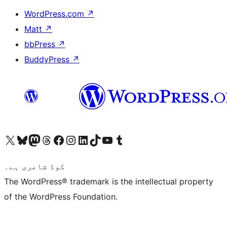
WordPress.com
↗
Matt
↗
bbPress
↗
BuddyPress
↗
ہمارے ٹمبلر اکاؤنٹ پر جائیں
Visit our YouTube channel
ہمارے ٹک ٹاک اکاؤنٹ پر جائیں
Visit our LinkedIn account
Visit our Instagram account
Visit our Facebook page
ہمارے ٹھریڈز اکاؤنٹ پر جائیں
Visit our Mastodon account
ہمارے بلیواسکائی اکاؤنٹ پر جائیں
Visit our X (formerly Twitter) account
کوڈ شاعری ہے۔
The WordPress® trademark is the intellectual property
of the WordPress Foundation.