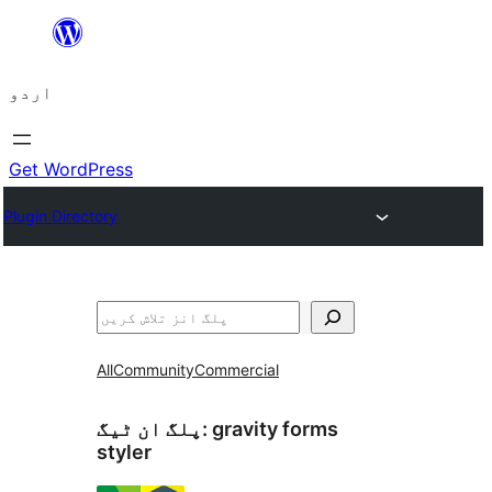
چھوڑیں
مواد
اردو
پر
جائیں
Get WordPress
Plugin Directory
تلاش
All
Community
Commercial
gravity forms
پلگ ان ٹیگ:
styler