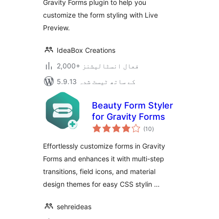
Gravity Forms plugin to help you
customize the form styling with Live
Preview.
IdeaBox Creations
2,000+ فعال انسٹالیشنز
5.9.13 کے ساتھ ٹیسٹ شدہ
Beauty Form Styler
for Gravity Forms
مجموعی
(10
)
درجہ
بندی
Effortlessly customize forms in Gravity
Forms and enhances it with multi-step
transitions, field icons, and material
design themes for easy CSS stylin …
sehreideas