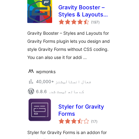
Gravity Booster –
Styles & Layouts
مجموعی
for Gravity Forms
(197
)
درجہ
بندی
Gravity Booster – Styles and Layouts for
Gravity Forms plugin lets you design and
style Gravity Forms without CSS coding.
You can also use it for addi …
wpmonks
40,000+ فعال انسٹالیشنز
6.8.6 کے ساتھ ٹیسٹ شدہ
Styler for Gravity
Forms
مجموعی
(17
)
درجہ
بندی
Styler for Gravity Forms is an addon for