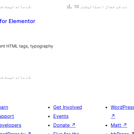
10 سے کم فعال انسٹالیشنز
7.0.2 کے ساتھ ٹیسٹ ش
 for Elementor
dent HTML tags, typography
7.0.2 کے ساتھ ٹیسٹ ش
earn
Get Involved
WordPres
upport
Events
↗
evelopers
Donate
↗
Matt
↗