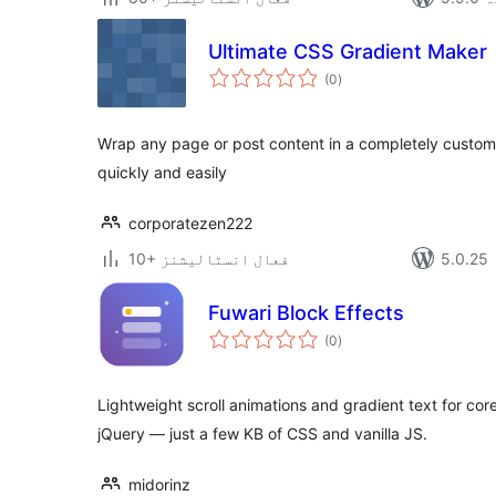
Ultimate CSS Gradient Maker
مجموعی
(0
)
درجہ
بندی
Wrap any page or post content in a completely custo
quickly and easily
corporatezen222
10+ فعال انسٹالیشنز
Fuwari Block Effects
مجموعی
(0
)
درجہ
بندی
Lightweight scroll animations and gradient text for co
jQuery — just a few KB of CSS and vanilla JS.
midorinz