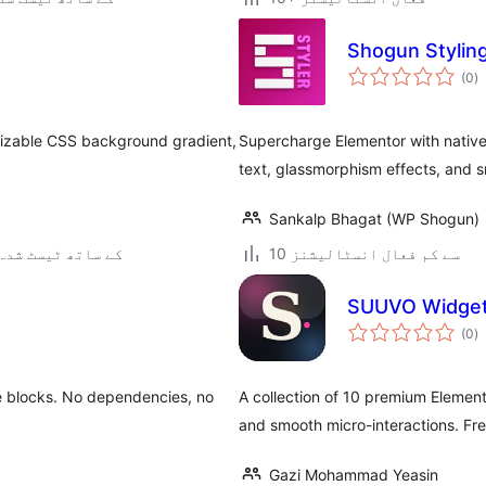
Shogun Stylin
ی
(0
)
ہ
ی
mizable CSS background gradient,
Supercharge Elementor with native
text, glassmorphism effects, and 
Sankalp Bhagat (WP Shogun)
10 سے کم فعال انسٹالیشنز
5.0.25 کے ساتھ ٹیسٹ شدہ
SUUVO Widgets
ی
(0
)
ہ
ی
re blocks. No dependencies, no
A collection of 10 premium Elemen
and smooth micro-interactions. Fr
Gazi Mohammad Yeasin