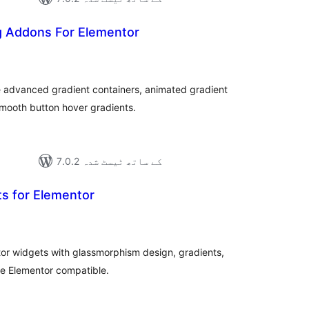
g Addons For Elementor
مجموع
درج
بند
 advanced gradient containers, animated gradient
smooth button hover gradients.
7.0.2 کے ساتھ ٹیسٹ شدہ
 for Elementor
مجموع
درج
بند
tor widgets with glassmorphism design, gradients,
ee Elementor compatible.