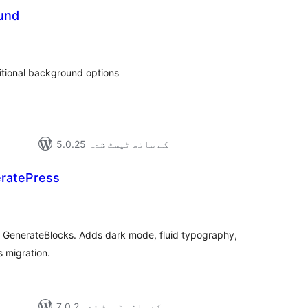
und
مجموع
درج
بند
itional background options
5.0.25 کے ساتھ ٹیسٹ شدہ
neratePress
مجموع
درج
بند
 & GenerateBlocks. Adds dark mode, fluid typography,
s migration.
7.0.2 کے ساتھ ٹیسٹ شدہ