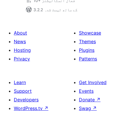
10+ فعال انسٹالیشنز
3.2.2 کے ساتھ ٹیسٹ شدہ
About
Showcase
News
Themes
Hosting
Plugins
Privacy
Patterns
Learn
Get Involved
Support
Events
Developers
Donate
↗
WordPress.tv
↗
Swag
↗