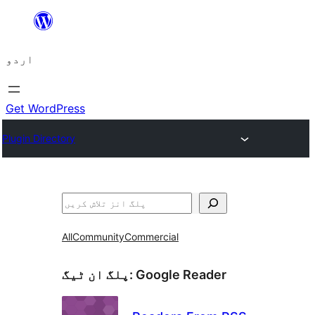
چھوڑیں
مواد
اردو
پر
جائیں
Get WordPress
Plugin Directory
تلاش
All
Community
Commercial
Google Reader
پلگ ان ٹیگ: