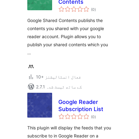
Contents
مجموعی
(0
)
درجہ
بندی
Google Shared Contents publishs the
contents you shared with your google
reader account. Plugin allows you to
publish your shared contents which you
…
10+ فعال انسٹالیشنز
2.7.1 کے ساتھ ٹیسٹ شدہ
Google Reader
Subscription List
مجموعی
(0
)
درجہ
بندی
This plugin will display the feeds that you
subscribe to in Google Reader on a