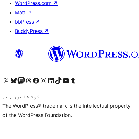
WordPress.com
↗
Matt
↗
bbPress
↗
BuddyPress
↗
ہمارے ٹمبلر اکاؤنٹ پر جائیں
Visit our YouTube channel
ہمارے ٹک ٹاک اکاؤنٹ پر جائیں
Visit our LinkedIn account
Visit our Instagram account
Visit our Facebook page
ہمارے ٹھریڈز اکاؤنٹ پر جائیں
Visit our Mastodon account
ہمارے بلیواسکائی اکاؤنٹ پر جائیں
Visit our X (formerly Twitter) account
کوڈ شاعری ہے۔
The WordPress® trademark is the intellectual property
of the WordPress Foundation.