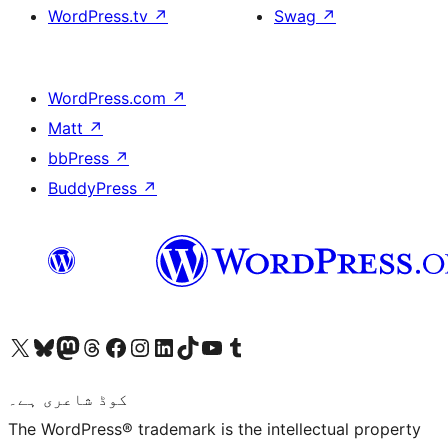
WordPress.tv
↗
Swag
↗
WordPress.com
↗
Matt
↗
bbPress
↗
BuddyPress
↗
ہمارے ٹمبلر اکاؤنٹ پر جائیں
Visit our YouTube channel
ہمارے ٹک ٹاک اکاؤنٹ پر جائیں
Visit our LinkedIn account
Visit our Instagram account
Visit our Facebook page
ہمارے ٹھریڈز اکاؤنٹ پر جائیں
Visit our Mastodon account
ہمارے بلیواسکائی اکاؤنٹ پر جائیں
Visit our X (formerly Twitter) account
کوڈ شاعری ہے۔
The WordPress® trademark is the intellectual property