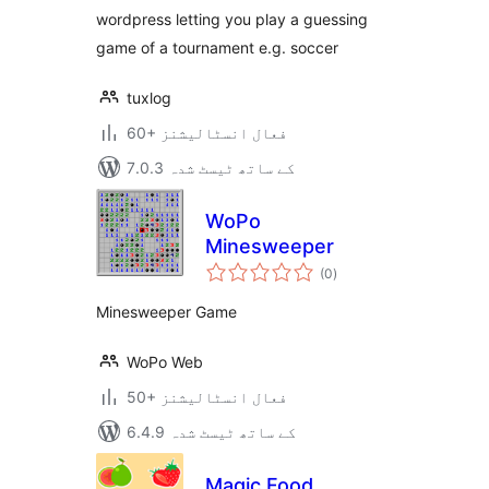
wordpress letting you play a guessing
game of a tournament e.g. soccer
tuxlog
60+ فعال انسٹالیشنز
7.0.3 کے ساتھ ٹیسٹ شدہ
WoPo
Minesweeper
مجموعی
(0
)
درجہ
بندی
Minesweeper Game
WoPo Web
50+ فعال انسٹالیشنز
6.4.9 کے ساتھ ٹیسٹ شدہ
Magic Food