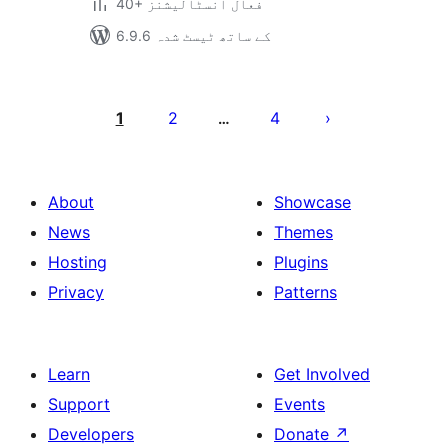
40+ فعال انسٹالیشنز
6.9.6 کے ساتھ ٹیسٹ شدہ
Posts
pagination
1
2
4
…
About
Showcase
News
Themes
Hosting
Plugins
Privacy
Patterns
Learn
Get Involved
Support
Events
Developers
Donate
↗