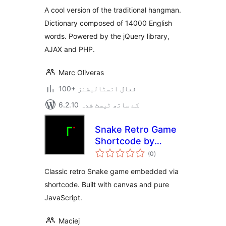
A cool version of the traditional hangman.
Dictionary composed of 14000 English
words. Powered by the jQuery library,
AJAX and PHP.
Marc Oliveras
100+ فعال انسٹالیشنز
6.2.10 کے ساتھ ٹیسٹ شدہ
Snake Retro Game
Shortcode by
مجموعی
Eskim
(0
)
درجہ
بندی
Classic retro Snake game embedded via
shortcode. Built with canvas and pure
JavaScript.
Maciej