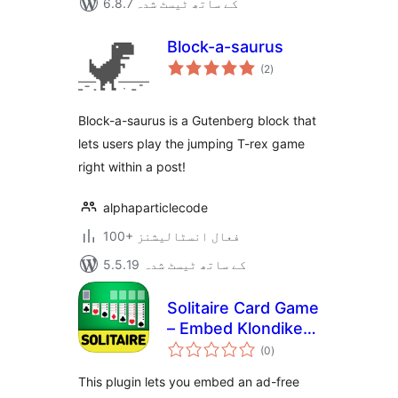
6.8.7 کے ساتھ ٹیسٹ شدہ
Block-a-saurus
مجموعی
(2
)
درجہ
بندی
Block-a-saurus is a Gutenberg block that
lets users play the jumping T-rex game
right within a post!
alphaparticlecode
100+ فعال انسٹالیشنز
5.5.19 کے ساتھ ٹیسٹ شدہ
Solitaire Card Game
– Embed Klondike
مجموعی
Solitaire for Free –
(0
)
درجہ
بندی
Ad-free Solitaire
This plugin lets you embed an ad-free
Puzzle game