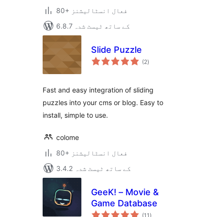
80+ فعال انسٹالیشنز
6.8.7 کے ساتھ ٹیسٹ شدہ
Slide Puzzle
مجموعی
(2
)
درجہ
بندی
Fast and easy integration of sliding
puzzles into your cms or blog. Easy to
install, simple to use.
colome
80+ فعال انسٹالیشنز
3.4.2 کے ساتھ ٹیسٹ شدہ
GeeK! – Movie &
Game Database
مجموعی
(11
)