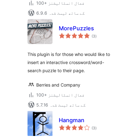
100+ فعال انسٹالیشنز
6.9.6 کے ساتھ ٹیسٹ شدہ
MorePuzzles
مجموعی
(3
)
درجہ
بندی
This plugin is for those who would like to
insert an interactive crossword/word-
search puzzle to their page.
Berries and Company
100+ فعال انسٹالیشنز
5.7.16 کے ساتھ ٹیسٹ شدہ
Hangman
مجموعی
(3
)
درجہ
بندی