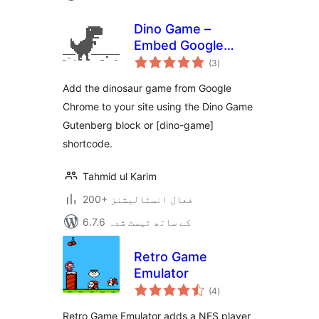
Dino Game –
Embed Google
مجموعی
Chrome Dinosaur
(3
)
درجہ
بندی
Game in your
Add the dinosaur game from Google
website
Chrome to your site using the Dino Game
Gutenberg block or [dino-game]
shortcode.
Tahmid ul Karim
200+ فعال انسٹالیشنز
6.7.6 کے ساتھ ٹیسٹ شدہ
Retro Game
Emulator
مجموعی
(4
)
درجہ
بندی
Retro Game Emulator adds a NES player