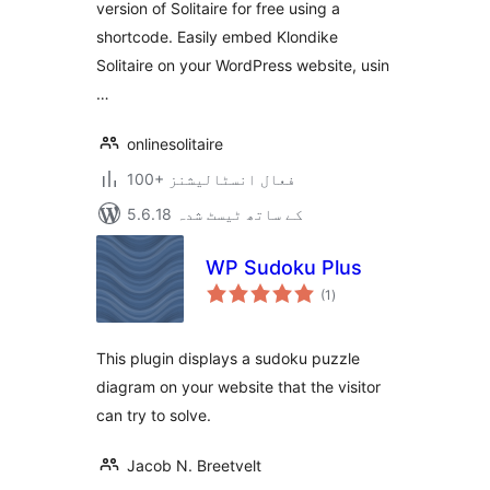
version of Solitaire for free using a
shortcode. Easily embed Klondike
Solitaire on your WordPress website, usin
…
onlinesolitaire
100+ فعال انسٹالیشنز
5.6.18 کے ساتھ ٹیسٹ شدہ
WP Sudoku Plus
مجموعی
(1
)
درجہ
بندی
This plugin displays a sudoku puzzle
diagram on your website that the visitor
can try to solve.
Jacob N. Breetvelt