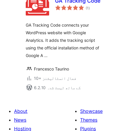
GA Tracking Code
مجموعی
(1
)
درجہ
بندی
GA Tracking Code connects your
WordPress website with Google
Analytics. It adds the tracking script
using the official installation method of
Google A …
Francesco Taurino
10+ فعال انسٹالیشنز
6.2.10 کے ساتھ ٹیسٹ شدہ
About
Showcase
News
Themes
Hosting
Plugins