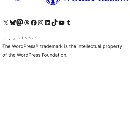
ہمارے ٹمبلر اکاؤنٹ پر جائیں
Visit our YouTube channel
ہمارے ٹک ٹاک اکاؤنٹ پر جائیں
Visit our LinkedIn account
Visit our Instagram account
Visit our Facebook page
ہمارے ٹھریڈز اکاؤنٹ پر جائیں
Visit our Mastodon account
ہمارے بلیواسکائی اکاؤنٹ پر جائیں
Visit our X (formerly Twitter) account
کوڈ شاعری ہے۔
The WordPress® trademark is the intellectual property
of the WordPress Foundation.