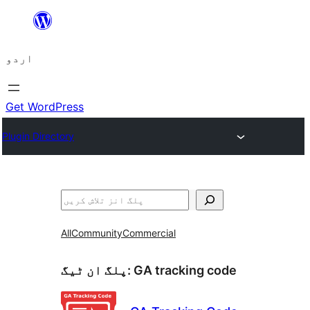
چھوڑیں
مواد
اردو
پر
جائیں
Get WordPress
Plugin Directory
تلاش
All
Community
Commercial
GA tracking code
پلگ ان ٹیگ: