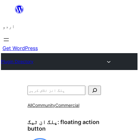
چھوڑیں
مواد
اردو
پر
جائیں
Get WordPress
Plugin Directory
تلاش
All
Community
Commercial
floating action
پلگ ان ٹیگ:
button