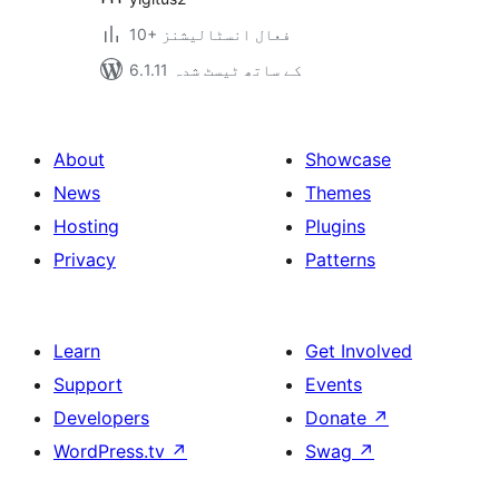
10+ فعال انسٹالیشنز
6.1.11 کے ساتھ ٹیسٹ شدہ
About
Showcase
News
Themes
Hosting
Plugins
Privacy
Patterns
Learn
Get Involved
Support
Events
Developers
Donate
↗
WordPress.tv
↗
Swag
↗