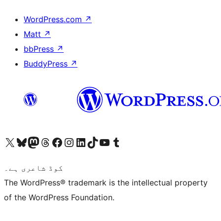
WordPress.com
↗
Matt
↗
bbPress
↗
BuddyPress
↗
ہمارے ٹمبلر اکاؤنٹ پر جائیں
Visit our YouTube channel
ہمارے ٹک ٹاک اکاؤنٹ پر جائیں
Visit our LinkedIn account
Visit our Instagram account
Visit our Facebook page
ہمارے ٹھریڈز اکاؤنٹ پر جائیں
Visit our Mastodon account
ہمارے بلیواسکائی اکاؤنٹ پر جائیں
Visit our X (formerly Twitter) account
کوڈ شاعری ہے۔
The WordPress® trademark is the intellectual property
of the WordPress Foundation.