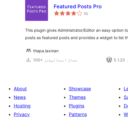
Featured Posts Pro
مجموعی
(5
)
درجہ
بندی
This plugin gives Administrator/Editor an easy option 
posts as featured posts and provides a widget to list 
thapa.laxman
ہ
100+ فعال انسٹالیشنز
About
Showcase
L
News
Themes
S
Hosting
Plugins
D
Privacy
Patterns
W