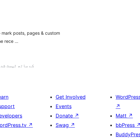
to mark posts, pages & custom
the rece …
5.1.23 کے ساتھ ٹیسٹ شد
earn
Get Involved
WordPres
upport
Events
↗
evelopers
Donate
↗
Matt
↗
ordPress.tv
↗
Swag
↗
bbPress
BuddyPre