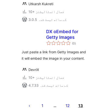
Utkarsh Kukreti
10+ فعال انسٹالیشنز
3.0.5 کے ساتھ ٹیسٹ شدہ
DX oEmbed for
Getty Images
مجموعی
(0
)
درجہ
بندی
Just paste a link from Getty Images and
it will embed the image in your content.
DevriX
10+ فعال انسٹالیشنز
4.7.33 کے ساتھ ٹیسٹ شدہ
Posts
pagination
1
12
13
…