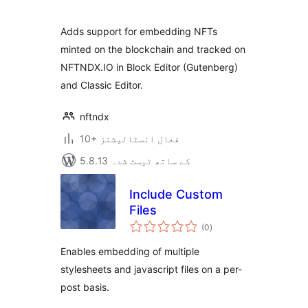
بندی
Adds support for embedding NFTs
minted on the blockchain and tracked on
NFTNDX.IO in Block Editor (Gutenberg)
and Classic Editor.
nftndx
10+ فعال انسٹالیشنز
5.8.13 کے ساتھ ٹیسٹ شدہ
Include Custom
Files
مجموعی
(0
)
درجہ
بندی
Enables embedding of multiple
stylesheets and javascript files on a per-
post basis.