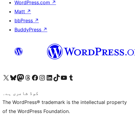
WordPress.com
↗
Matt
↗
bbPress
↗
BuddyPress
↗
ہمارے ٹمبلر اکاؤنٹ پر جائیں
Visit our YouTube channel
ہمارے ٹک ٹاک اکاؤنٹ پر جائیں
Visit our LinkedIn account
Visit our Instagram account
Visit our Facebook page
ہمارے ٹھریڈز اکاؤنٹ پر جائیں
Visit our Mastodon account
ہمارے بلیواسکائی اکاؤنٹ پر جائیں
Visit our X (formerly Twitter) account
کوڈ شاعری ہے۔
The WordPress® trademark is the intellectual property
of the WordPress Foundation.