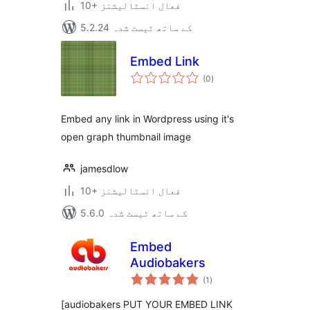
10+ فعال انسٹالیشنز
5.2.24 کے ساتھ ٹیسٹ شدہ
Embed Link
مجموعی
(0
)
درجہ
بندی
Embed any link in Wordpress using it's
open graph thumbnail image
jamesdlow
10+ فعال انسٹالیشنز
5.6.0 کے ساتھ ٹیسٹ شدہ
Embed
Audiobakers
مجموعی
(1
)
درجہ
بندی
[audiobakers PUT YOUR EMBED LINK