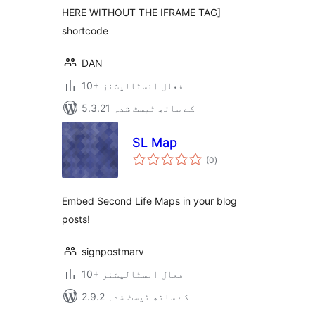
HERE WITHOUT THE IFRAME TAG]
shortcode
DAN
10+ فعال انسٹالیشنز
5.3.21 کے ساتھ ٹیسٹ شدہ
SL Map
مجموعی
(0
)
درجہ
بندی
Embed Second Life Maps in your blog
posts!
signpostmarv
10+ فعال انسٹالیشنز
2.9.2 کے ساتھ ٹیسٹ شدہ