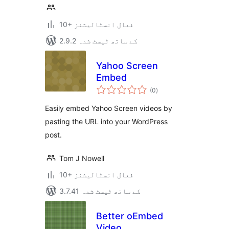
10+ فعال انسٹالیشنز
2.9.2 کے ساتھ ٹیسٹ شدہ
Yahoo Screen
Embed
مجموعی
(0
)
درجہ
بندی
Easily embed Yahoo Screen videos by
pasting the URL into your WordPress
post.
Tom J Nowell
10+ فعال انسٹالیشنز
3.7.41 کے ساتھ ٹیسٹ شدہ
Better oEmbed
Video