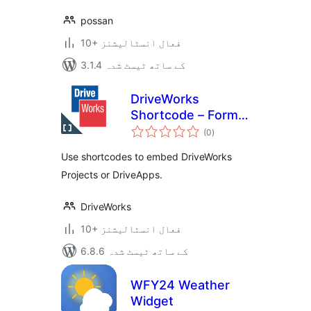
possan
10+ فعال انسٹالیشنز
3.1.4 کے ساتھ ٹیسٹ شدہ
DriveWorks
Shortcode – Form
مجموعی
Embed
(0
)
درجہ
بندی
Use shortcodes to embed DriveWorks
Projects or DriveApps.
DriveWorks
10+ فعال انسٹالیشنز
6.8.6 کے ساتھ ٹیسٹ شدہ
WFY24 Weather
Widget